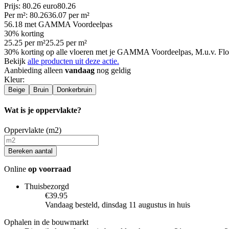
Prijs: 80.26 euro
80
.
26
Per
m²
:
80.26
36.07
per
m²
56.18
met GAMMA Voordeelpas
30% korting
25.25
per
m²
25.25
per
m²
30% korting op alle vloeren met je GAMMA Voordeelpas, M.u.v. Flo
Bekijk
alle producten uit deze actie.
Aanbieding alleen
vandaag
nog geldig
Kleur
:
Beige
Bruin
Donkerbruin
Wat is je oppervlakte?
Oppervlakte (m2)
Bereken aantal
Online
op voorraad
Thuisbezorgd
€39.95
Vandaag besteld, dinsdag 11 augustus in huis
Ophalen in de bouwmarkt