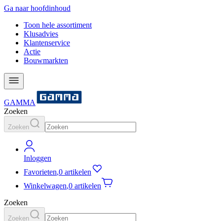
Ga naar hoofdinhoud
Toon hele assortiment
Klusadvies
Klantenservice
Actie
Bouwmarkten
GAMMA
Zoeken
Zoeken
Inloggen
Favorieten
,
0 artikelen
Winkelwagen
,
0 artikelen
Zoeken
Zoeken