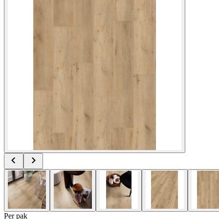
Per
pak