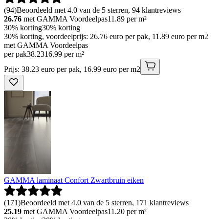
(
94
)
Beoordeeld met 4.0 van de 5 sterren, 94 klantreviews
26.76
met GAMMA Voordeelpas
11.89
per m²
30% korting
30% korting
30% korting, voordeelprijs: 26.76 euro per pak, 11.89 euro per m2
met GAMMA Voordeelpas
per pak
38
.
23
16.99 per m²
Prijs: 38.23 euro per pak, 16.99 euro per m2
GAMMA laminaat Confort Zwartbruin eiken
(
171
)
Beoordeeld met 4.0 van de 5 sterren, 171 klantreviews
25.19
met GAMMA Voordeelpas
11.20
per m²