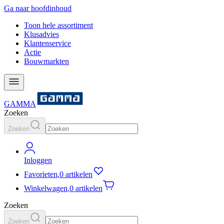
Ga naar hoofdinhoud
Toon hele assortiment
Klusadvies
Klantenservice
Actie
Bouwmarkten
GAMMA
Zoeken
Zoeken
Inloggen
Favorieten
,
0 artikelen
Winkelwagen
,
0 artikelen
Zoeken
Zoeken