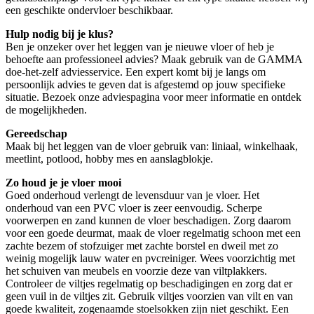
een geschikte ondervloer beschikbaar.
Hulp nodig bij je klus?
Ben je onzeker over het leggen van je nieuwe vloer of heb je
behoefte aan professioneel advies? Maak gebruik van de GAMMA
doe-het-zelf adviesservice. Een expert komt bij je langs om
persoonlijk advies te geven dat is afgestemd op jouw specifieke
situatie. Bezoek onze adviespagina voor meer informatie en ontdek
de mogelijkheden.
Gereedschap
Maak bij het leggen van de vloer gebruik van: liniaal, winkelhaak,
meetlint, potlood, hobby mes en aanslagblokje.
Zo houd je je vloer mooi
Goed onderhoud verlengt de levensduur van je vloer. Het
onderhoud van een PVC vloer is zeer eenvoudig. Scherpe
voorwerpen en zand kunnen de vloer beschadigen. Zorg daarom
voor een goede deurmat, maak de vloer regelmatig schoon met een
zachte bezem of stofzuiger met zachte borstel en dweil met zo
weinig mogelijk lauw water en pvcreiniger. Wees voorzichtig met
het schuiven van meubels en voorzie deze van viltplakkers.
Controleer de viltjes regelmatig op beschadigingen en zorg dat er
geen vuil in de viltjes zit. Gebruik viltjes voorzien van vilt en van
goede kwaliteit, zogenaamde stoelsokken zijn niet geschikt. Een