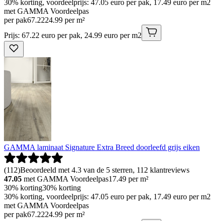
30% korting, voordeelprijs: 47.05 euro per pak, 17.49 euro per m2
met GAMMA Voordeelpas
per pak
67
.
22
24.99 per m²
Prijs: 67.22 euro per pak, 24.99 euro per m2
GAMMA laminaat Signature Extra Breed doorleefd grijs eiken
(
112
)
Beoordeeld met 4.3 van de 5 sterren, 112 klantreviews
47.05
met GAMMA Voordeelpas
17.49
per m²
30% korting
30% korting
30% korting, voordeelprijs: 47.05 euro per pak, 17.49 euro per m2
met GAMMA Voordeelpas
per pak
67
.
22
24.99 per m²