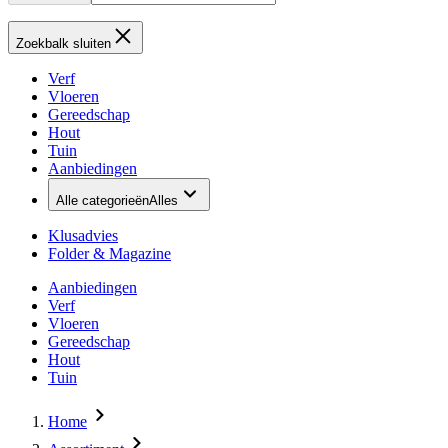
Zoekbalk sluiten
Verf
Vloeren
Gereedschap
Hout
Tuin
Aanbiedingen
Alle categorieën
Alles
Klusadvies
Folder & Magazine
Aanbiedingen
Verf
Vloeren
Gereedschap
Hout
Tuin
Home