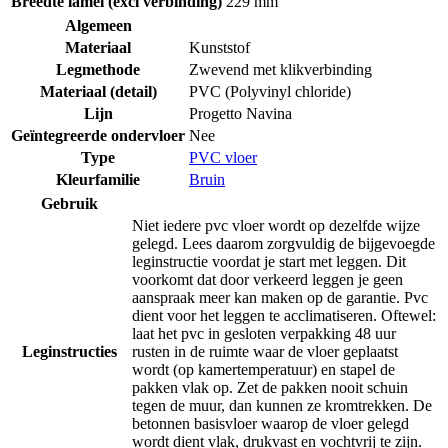
Breedte lamel (excl verbinding)
229 mm
Algemeen
Materiaal
Kunststof
Legmethode
Zwevend met klikverbinding
Materiaal (detail)
PVC (Polyvinyl chloride)
Lijn
Progetto Navina
Geïntegreerde ondervloer
Nee
Type
PVC vloer
Kleurfamilie
Bruin
Gebruik
Niet iedere pvc vloer wordt op dezelfde wijze
gelegd. Lees daarom zorgvuldig de bijgevoegde
leginstructie voordat je start met leggen. Dit
voorkomt dat door verkeerd leggen je geen
aanspraak meer kan maken op de garantie. Pvc
dient voor het leggen te acclimatiseren. Oftewel:
laat het pvc in gesloten verpakking 48 uur
Leginstructies
rusten in de ruimte waar de vloer geplaatst
wordt (op kamertemperatuur) en stapel de
pakken vlak op. Zet de pakken nooit schuin
tegen de muur, dan kunnen ze kromtrekken. De
betonnen basisvloer waarop de vloer gelegd
wordt dient vlak, drukvast en vochtvrij te zijn.