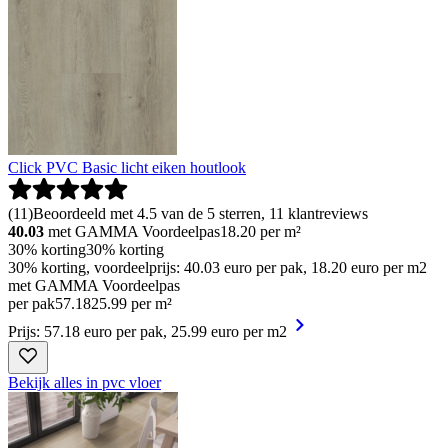
Click PVC Basic licht eiken houtlook
(
11
)
Beoordeeld met 4.5 van de 5 sterren, 11 klantreviews
40.03
met GAMMA Voordeelpas
18.20
per m²
30% korting
30% korting
30% korting, voordeelprijs: 40.03 euro per pak, 18.20 euro per m2
met GAMMA Voordeelpas
per pak
57
.
18
25.99 per m²
Prijs: 57.18 euro per pak, 25.99 euro per m2
Bekijk alles in pvc vloer