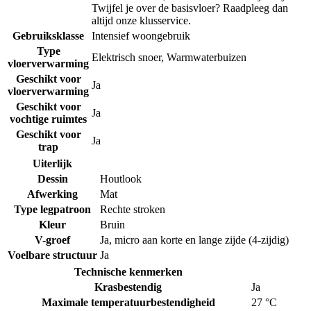
Twijfel je over de basisvloer? Raadpleeg dan
altijd onze klusservice.
Gebruiksklasse
Intensief woongebruik
Type
Elektrisch snoer
,
Warmwaterbuizen
vloerverwarming
Geschikt voor
Ja
vloerverwarming
Geschikt voor
Ja
vochtige ruimtes
Geschikt voor
Ja
trap
Uiterlijk
Dessin
Houtlook
Afwerking
Mat
Type legpatroon
Rechte stroken
Kleur
Bruin
V-groef
Ja, micro aan korte en lange zijde (4-zijdig)
Voelbare structuur
Ja
Technische kenmerken
Krasbestendig
Ja
Maximale temperatuurbestendigheid
27 °C