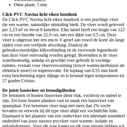
Dikte plank: 5 mm
Click PVC Navina licht eiken houtlook
De Click PVC Navina licht eiken houtlook is een prachtige vloer
die een warme, natuurlijke uitstraling biedt. De vloer wordt geleverd
per 2,23 m² en bevat 8 lamellen. Elke lamel heeft een lengte van 122
cm en een breedte van 22,9 cm, met een dikte van 0,5 cm. Deze
vloer is uitgerust met een micro V-groef aan zowel de korte als lange
zijden voor een verfijnde afwerking. Dankzij de
gebruiksvriendelijke klikverbinding en de zwevende legmethode
kan deze vloer eenvoudig worden gelegd. Bovendien is de vloer
waterbestendig, antislip en geschikt voor gebruik in vochtige
ruimtes, evenals voor vloerverwarming (zowel warmwaterbuizen als
elektrisch snoer) en traprenovatie. De toplaag van 0,55 mm biedt
extra bescherming tegen slijtage en is bestand tegen temperaturen tot
27 graden Celsius.
De juiste basisvloer en benodigdheden
De betonnen of houten basisvloer dient vlak, vochtvrij en stabiel te
zijn. Zet losse houten planken vast en maak een basisvloer van
spaanplaat. Een betonnen vloer mag niet meer dan 2% vocht
bevatten en verwerk bij dit type vloer altijd een vochtdichte folie.
Daarnaast is het plaatsen van een ondervloer een uitermate essentieel
onderdeel van jouw nieuwe pvcvloer voor warmte- isolatie en
geluidsdemping. Voor elk type kamer en elk type situatie hebben wij