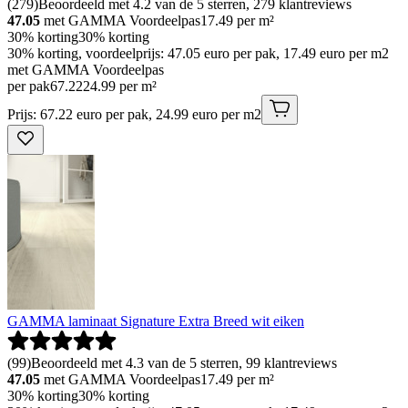
(
279
)
Beoordeeld met 4.2 van de 5 sterren, 279 klantreviews
47.05
met GAMMA Voordeelpas
17.49
per m²
30% korting
30% korting
30% korting, voordeelprijs: 47.05 euro per pak, 17.49 euro per m2
met GAMMA Voordeelpas
per pak
67
.
22
24.99 per m²
Prijs: 67.22 euro per pak, 24.99 euro per m2
GAMMA laminaat Signature Extra Breed wit eiken
(
99
)
Beoordeeld met 4.3 van de 5 sterren, 99 klantreviews
47.05
met GAMMA Voordeelpas
17.49
per m²
30% korting
30% korting