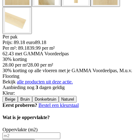
Per
pak
Prijs: 89.18 euro
89
.
18
Per
m²
:
89.18
39.99
per
m²
62.43
met GAMMA Voordeelpas
30% korting
28.00
per
m²
28.00
per
m²
30% korting op alle vloeren met je GAMMA Voordeelpas, M.u.v.
Flooring
Bekijk
alle producten uit deze actie.
Aanbieding nog
3
dagen geldig
Kleur
:
Beige
Bruin
Donkerbruin
Naturel
Eerst proberen?
Bestel een kleurstaal
Wat is je oppervlakte?
Oppervlakte (m2)