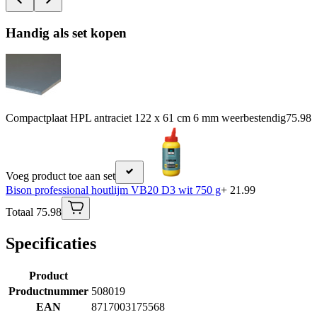
Handig als set kopen
Compactplaat HPL antraciet 122 x 61 cm 6 mm weerbestendig
75.98
Voeg product toe aan set
Bison professional houtlijm VB20 D3 wit 750 g
+ 21.99
Totaal 75.98
Specificaties
Product
Productnummer
508019
EAN
8717003175568