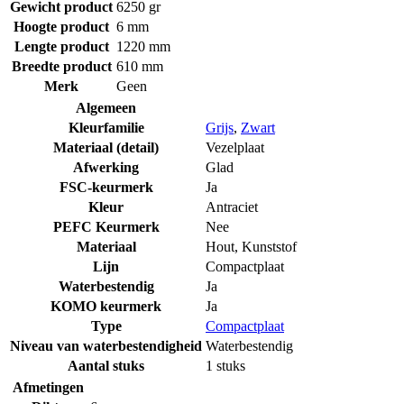
Gewicht product
6250 gr
Hoogte product
6 mm
Lengte product
1220 mm
Breedte product
610 mm
Merk
Geen
Algemeen
Kleurfamilie
Grijs
,
Zwart
Materiaal (detail)
Vezelplaat
Afwerking
Glad
FSC-keurmerk
Ja
Kleur
Antraciet
PEFC Keurmerk
Nee
Materiaal
Hout
,
Kunststof
Lijn
Compactplaat
Waterbestendig
Ja
KOMO keurmerk
Ja
Type
Compactplaat
Niveau van waterbestendigheid
Waterbestendig
Aantal stuks
1 stuks
Afmetingen