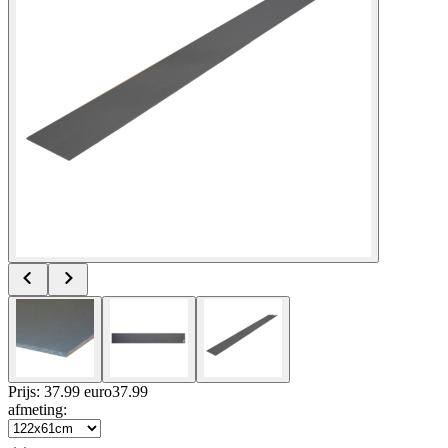
Prijs: 37.99 euro
37
.
99
afmeting
: