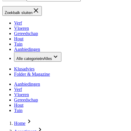
Zoekbalk sluiten
Verf
Vloeren
Gereedschap
Hout
Tuin
Aanbiedingen
Alle categorieën
Alles
Klusadvies
Folder & Magazine
Aanbiedingen
Verf
Vloeren
Gereedschap
Hout
Tuin
Home