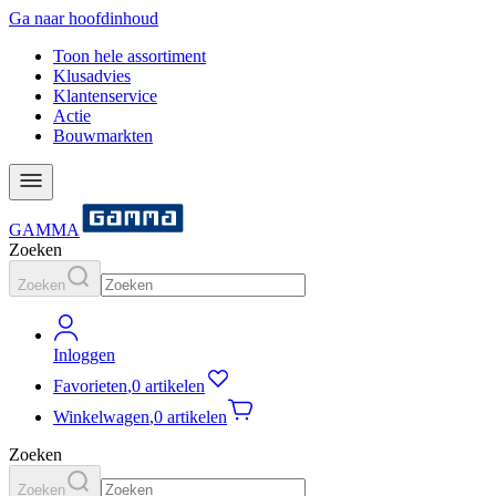
Ga naar hoofdinhoud
Toon hele assortiment
Klusadvies
Klantenservice
Actie
Bouwmarkten
GAMMA
Zoeken
Zoeken
Inloggen
Favorieten
,
0 artikelen
Winkelwagen
,
0 artikelen
Zoeken
Zoeken