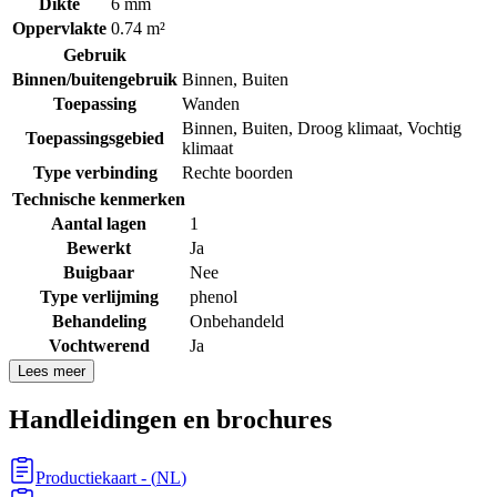
Dikte
6 mm
Oppervlakte
0.74 m²
Gebruik
Binnen/buitengebruik
Binnen
,
Buiten
Toepassing
Wanden
Binnen
,
Buiten
,
Droog klimaat
,
Vochtig
Toepassingsgebied
klimaat
Type verbinding
Rechte boorden
Technische kenmerken
Aantal lagen
1
Bewerkt
Ja
Buigbaar
Nee
Type verlijming
phenol
Behandeling
Onbehandeld
Vochtwerend
Ja
Lees meer
Handleidingen en brochures
Productiekaart
- (
NL
)