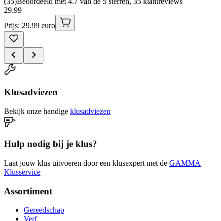
(
35
)
Beoordeeld met 4.7 van de 5 sterren, 35 klantreviews
29
.
99
Prijs: 29.99 euro
Klusadviezen
Bekijk onze handige
klusadviezen
Hulp nodig bij je klus?
Laat jouw klus uitvoeren door een klusexpert met de
GAMMA
Klusservice
Assortiment
Gereedschap
Verf