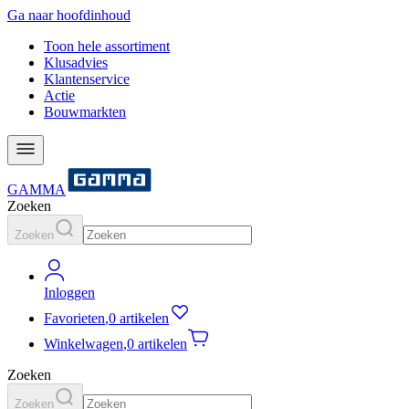
Ga naar hoofdinhoud
Toon hele assortiment
Klusadvies
Klantenservice
Actie
Bouwmarkten
GAMMA
Zoeken
Zoeken
Inloggen
Favorieten
,
0 artikelen
Winkelwagen
,
0 artikelen
Zoeken
Zoeken