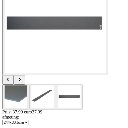
Prijs: 37.99 euro
37
.
99
afmeting
: