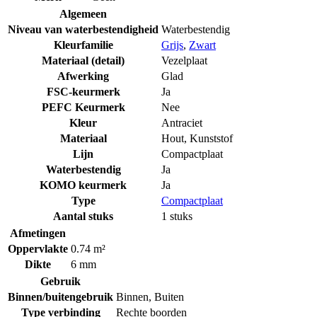
Algemeen
Niveau van waterbestendigheid
Waterbestendig
Kleurfamilie
Grijs
,
Zwart
Materiaal (detail)
Vezelplaat
Afwerking
Glad
FSC-keurmerk
Ja
PEFC Keurmerk
Nee
Kleur
Antraciet
Materiaal
Hout
,
Kunststof
Lijn
Compactplaat
Waterbestendig
Ja
KOMO keurmerk
Ja
Type
Compactplaat
Aantal stuks
1 stuks
Afmetingen
Oppervlakte
0.74 m²
Dikte
6 mm
Gebruik
Binnen/buitengebruik
Binnen
,
Buiten
Type verbinding
Rechte boorden