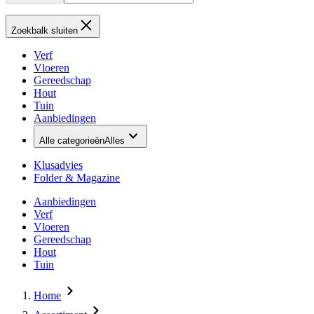
Zoekbalk sluiten
Verf
Vloeren
Gereedschap
Hout
Tuin
Aanbiedingen
Alle categorieën
Alles
Klusadvies
Folder & Magazine
Aanbiedingen
Verf
Vloeren
Gereedschap
Hout
Tuin
Home