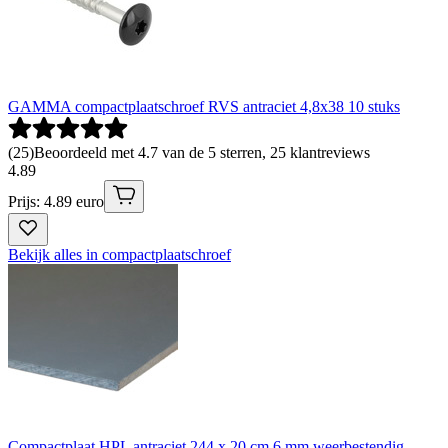
GAMMA compactplaatschroef RVS antraciet 4,8x38 10 stuks
(
25
)
Beoordeeld met 4.7 van de 5 sterren, 25 klantreviews
4
.
89
Prijs: 4.89 euro
Bekijk alles in compactplaatschroef
Compactplaat HPL antraciet 244 x 20 cm 6 mm weerbestendig