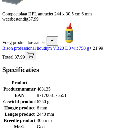
Compactplaat HPL antraciet 244 x 30,5 cm 6 mm
weerbestendig
37.99
Voeg product toe aan set
Bison professional houtlijm VB20 D3 wit 750 g
+ 21.99
Totaal 37.99
Specificaties
Product
Productnummer
483135
EAN
8717003175551
Gewicht product
6250 gr
Hoogte product
6 mm
Lengte product
2440 mm
Breedte product
305 mm
Merk
Geen