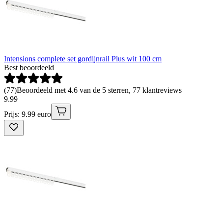
Intensions complete set gordijnrail Plus wit 100 cm
Best beoordeeld
(
77
)
Beoordeeld met 4.6 van de 5 sterren, 77 klantreviews
9
.
99
Prijs: 9.99 euro