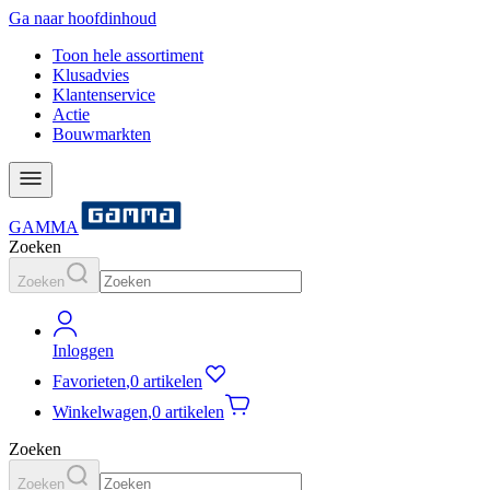
Ga naar hoofdinhoud
Toon hele assortiment
Klusadvies
Klantenservice
Actie
Bouwmarkten
GAMMA
Zoeken
Zoeken
Inloggen
Favorieten
,
0 artikelen
Winkelwagen
,
0 artikelen
Zoeken
Zoeken