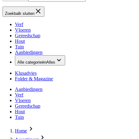
Zoekbalk sluiten
Verf
Vloeren
Gereedschap
Hout
Tuin
Aanbiedingen
Alle categorieën
Alles
Klusadvies
Folder & Magazine
Aanbiedingen
Verf
Vloeren
Gereedschap
Hout
Tuin
Home