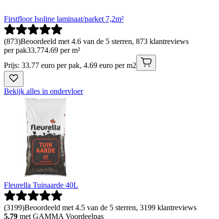
Firstfloor Isoline laminaat/parket 7,2m²
(
873
)
Beoordeeld met 4.6 van de 5 sterren, 873 klantreviews
per pak
33
.
77
4.69 per m²
Prijs: 33.77 euro per pak, 4.69 euro per m2
Bekijk alles in ondervloer
Fleurella Tuinaarde 40L
(
3199
)
Beoordeeld met 4.5 van de 5 sterren, 3199 klantreviews
5.79
met GAMMA Voordeelpas