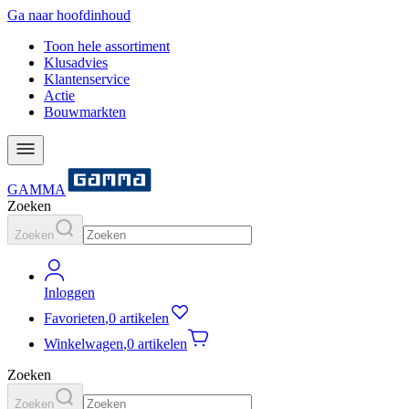
Ga naar hoofdinhoud
Toon hele assortiment
Klusadvies
Klantenservice
Actie
Bouwmarkten
GAMMA
Zoeken
Zoeken
Inloggen
Favorieten
,
0 artikelen
Winkelwagen
,
0 artikelen
Zoeken
Zoeken