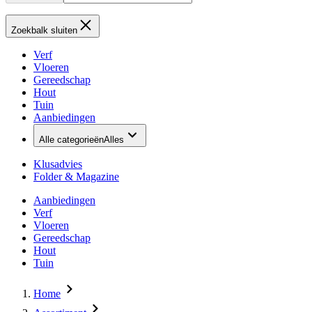
Zoekbalk sluiten
Verf
Vloeren
Gereedschap
Hout
Tuin
Aanbiedingen
Alle categorieën
Alles
Klusadvies
Folder & Magazine
Aanbiedingen
Verf
Vloeren
Gereedschap
Hout
Tuin
Home