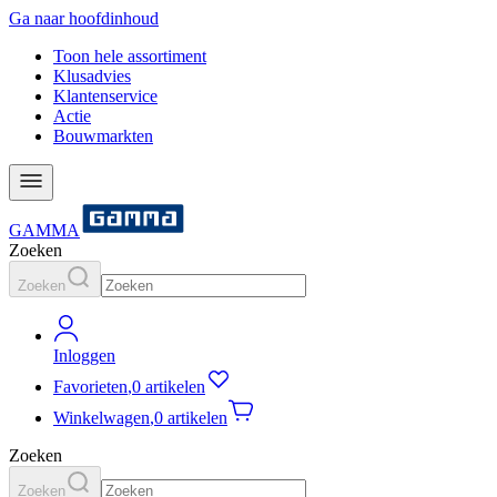
Ga naar hoofdinhoud
Toon hele assortiment
Klusadvies
Klantenservice
Actie
Bouwmarkten
GAMMA
Zoeken
Zoeken
Inloggen
Favorieten
,
0 artikelen
Winkelwagen
,
0 artikelen
Zoeken
Zoeken