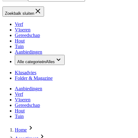
Zoekbalk sluiten
Verf
Vloeren
Gereedschap
Hout
Tuin
Aanbiedingen
Alle categorieën
Alles
Klusadvies
Folder & Magazine
Aanbiedingen
Verf
Vloeren
Gereedschap
Hout
Tuin
Home