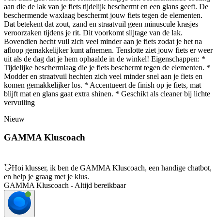
aan die de lak van je fiets tijdelijk beschermt en een glans geeft. De
beschermende waxlaag beschermt jouw fiets tegen de elementen.
Dat betekent dat zout, zand en straatvuil geen minuscule krasjes
veroorzaken tijdens je rit. Dit voorkomt slijtage van de lak.
Bovendien hecht vuil zich veel minder aan je fiets zodat je het na
afloop gemakkelijker kunt afnemen. Tenslotte ziet jouw fiets er weer
uit als de dag dat je hem ophaalde in de winkel! Eigenschappen: *
Tijdelijke beschermlaag die je fiets beschermt tegen de elementen. *
Modder en straatvuil hechten zich veel minder snel aan je fiets en
komen gemakkelijker los. * Accentueert de finish op je fiets, mat
blijft mat en glans gaat extra shinen. * Geschikt als cleaner bij lichte
vervuiling
Nieuw
GAMMA Kluscoach
👋
Hoi klusser, ik ben de GAMMA Kluscoach, een handige chatbot,
en help je graag met je klus.
GAMMA Kluscoach - Altijd bereikbaar