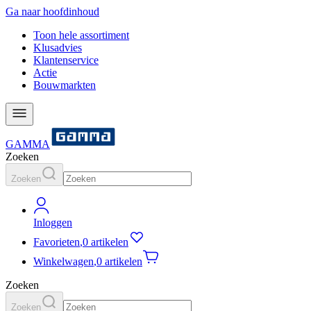
Ga naar hoofdinhoud
Toon hele assortiment
Klusadvies
Klantenservice
Actie
Bouwmarkten
GAMMA
Zoeken
Zoeken
Inloggen
Favorieten
,
0 artikelen
Winkelwagen
,
0 artikelen
Zoeken
Zoeken