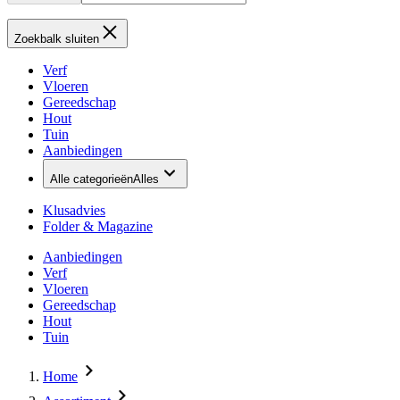
Zoekbalk sluiten
Verf
Vloeren
Gereedschap
Hout
Tuin
Aanbiedingen
Alle categorieën
Alles
Klusadvies
Folder & Magazine
Aanbiedingen
Verf
Vloeren
Gereedschap
Hout
Tuin
Home