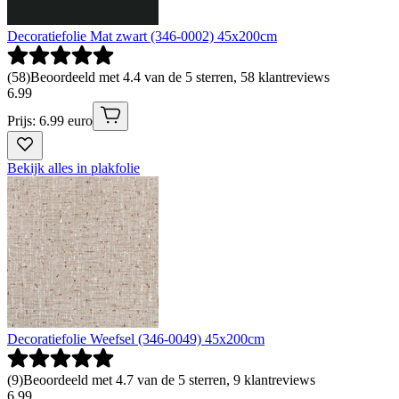
Decoratiefolie Mat zwart (346-0002) 45x200cm
(
58
)
Beoordeeld met 4.4 van de 5 sterren, 58 klantreviews
6
.
99
Prijs: 6.99 euro
Bekijk alles in plakfolie
Decoratiefolie Weefsel (346-0049) 45x200cm
(
9
)
Beoordeeld met 4.7 van de 5 sterren, 9 klantreviews
6
.
99