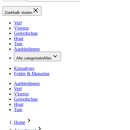
Zoekbalk sluiten
Verf
Vloeren
Gereedschap
Hout
Tuin
Aanbiedingen
Alle categorieën
Alles
Klusadvies
Folder & Magazine
Aanbiedingen
Verf
Vloeren
Gereedschap
Hout
Tuin
Home