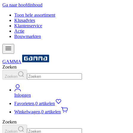
Ga naar hoofdinhoud
Toon hele assortiment
Klusadvies
Klantenservice
Actie
Bouwmarkten
GAMMA
Zoeken
Zoeken
Inloggen
Favorieten
,
0 artikelen
Winkelwagen
,
0 artikelen
Zoeken
Zoeken