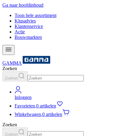
Ga naar hoofdinhoud
Toon hele assortiment
Klusadvies
Klantenservice
Actie
Bouwmarkten
GAMMA
Zoeken
Zoeken
Inloggen
Favorieten
,
0 artikelen
Winkelwagen
,
0 artikelen
Zoeken
Zoeken