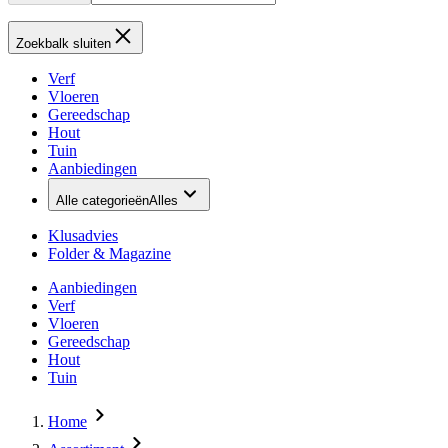
Zoekbalk sluiten
Verf
Vloeren
Gereedschap
Hout
Tuin
Aanbiedingen
Alle categorieën
Alles
Klusadvies
Folder & Magazine
Aanbiedingen
Verf
Vloeren
Gereedschap
Hout
Tuin
Home