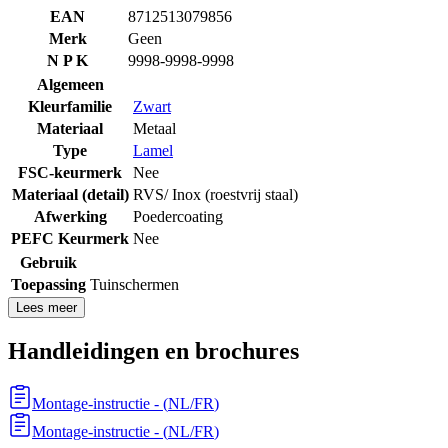
EAN
8712513079856
Merk
Geen
N P K
9998-9998-9998
Algemeen
Kleurfamilie
Zwart
Materiaal
Metaal
Type
Lamel
FSC-keurmerk
Nee
Materiaal (detail)
RVS/ Inox (roestvrij staal)
Afwerking
Poedercoating
PEFC Keurmerk
Nee
Gebruik
Toepassing
Tuinschermen
Lees meer
Handleidingen en brochures
Montage-instructie
- (
NL/FR
)
Montage-instructie
- (
NL/FR
)