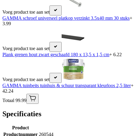
Voeg product toe aan set
GAMMA schroef universeel platkop verzinkt 3.5x40 mm 30 stuks
+
3.99
Voeg product toe aan set
Plank grenen hout zwart geschaafd 180 x 13,5 x 1,5 cm
+ 6.22
Voeg product toe aan set
GAMMA tuinbeits tuinhuis & schuur transparant kleurloos 2,5 liter
+
42.24
Totaal 99.99
Specificaties
Product
Productnummer
260544