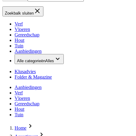
Zoekbalk sluiten
Verf
Vloeren
Gereedschap
Hout
Tuin
Aanbiedingen
Alle categorieën
Alles
Klusadvies
Folder & Magazine
Aanbiedingen
Verf
Vloeren
Gereedschap
Hout
Tuin
Home