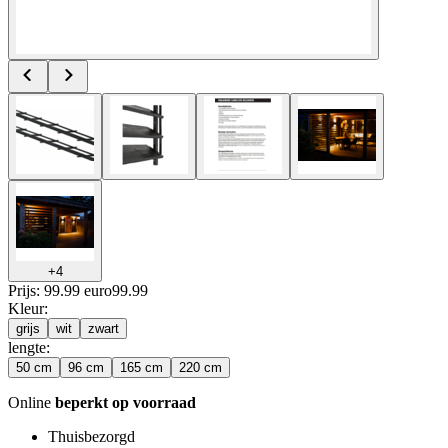
+
4
Prijs: 99.99 euro
99
.
99
Kleur
:
grijs
wit
zwart
lengte
:
50 cm
96 cm
165 cm
220 cm
Online
beperkt op voorraad
Thuisbezorgd