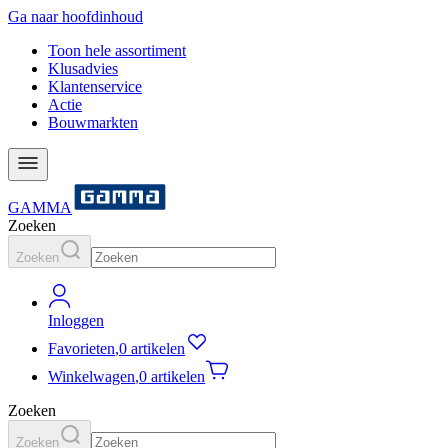
Ga naar hoofdinhoud
Toon hele assortiment
Klusadvies
Klantenservice
Actie
Bouwmarkten
GAMMA
Zoeken
Zoeken
Inloggen
Favorieten
,
0 artikelen
Winkelwagen
,
0 artikelen
Zoeken
Zoeken