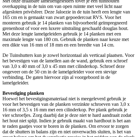
Met onze draaibare lamellengeleiders tover je een tuinhouten
overkapping in de tuin om van open ruimte met veel licht naar
afgesloten privésfeer. Deze Jaloezie in de tuin heeft een lengte van
165 cm en is gemaakt van zwart gepoedercoat RVS. Voor het
monteren gebruik je 14 planken van bijvoorbeeld geïmpregneerd
grenenhout of voor een luxere uitstraling geschaafd douglas hout.
Met deze lengte lamelgeleiders gebruik je 14 planken met een
maximale lengte van 180 cm. Gebruik de planken naar keuze met
een dikte van 16 mm of 18 mm en een breedte van 14 cm.
De Tuinshutters kun je zowel horizontaal als verticaal plaatsen. Voor
het bevestigen van de lamellen aan de wand, gebruik een schroef
van 3,0 x 40 mm of 3,0 x 45 mm met cilinderkop. Schroef deze
ongeveer om de 50 cm in de lamelgeleider voor een stevige
verbinding. De gaten hiervoor zijn al voorgeboord in de
lamelgeleider.
Bevestiging planken
Hoewel het bevestigingsmateriaal niet is meegeleverd gebruik je
voor het bevestigen van de planken verzinkte schroeven van 3,0 x
16 mm of 3,5 x 16 mm met een cilinderkop. Per plank gebruik je
vier schroefjes. Zorg daarbij dat je deze niet te hard aandraait zodat
het hout niet splijt. Indien je gebruik maakt van hardhout is het aan
te raden gaatjes voor te boren in de planken. Om ervoor te zorgen
dat de shutters in balans zijn en niet onverwachts sluiten, is het van