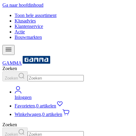
Ga naar hoofdinhoud
Toon hele assortiment
Klusadvies
Klantenservice
Actie
Bouwmarkten
GAMMA
Zoeken
Zoeken
Inloggen
Favorieten
,
0 artikelen
Winkelwagen
,
0 artikelen
Zoeken
Zoeken