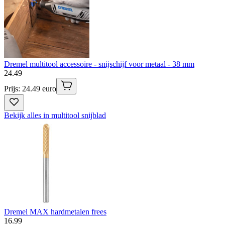
Dremel multitool accessoire - snijschijf voor metaal - 38 mm
24
.
49
Prijs: 24.49 euro
Bekijk alles in multitool snijblad
Dremel MAX hardmetalen frees
16
.
99