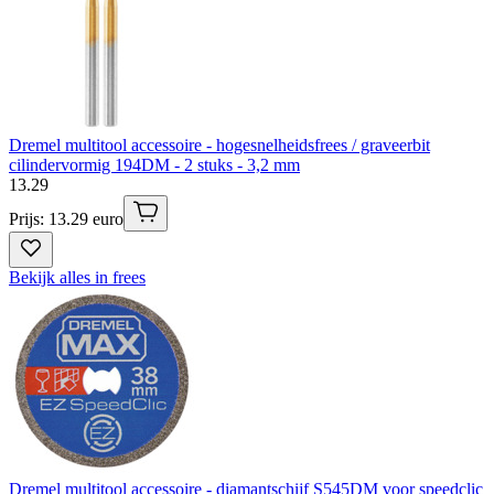
Dremel multitool accessoire - hogesnelheidsfrees / graveerbit
cilindervormig 194DM - 2 stuks - 3,2 mm
13
.
29
Prijs: 13.29 euro
Bekijk alles in frees
Dremel multitool accessoire - diamantschijf S545DM voor speedclic