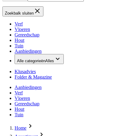
Zoekbalk sluiten
Verf
Vloeren
Gereedschap
Hout
Tuin
Aanbiedingen
Alle categorieën
Alles
Klusadvies
Folder & Magazine
Aanbiedingen
Verf
Vloeren
Gereedschap
Hout
Tuin
Home