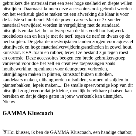
gebruikers die materiaal met een zeer hoge snelheid en diepte willen
uitsnijden. Daarnaast kunnen deze accessoires ook gebruikt worden
om het werkstuk glad te maken tot een afwerking die klaar is voor
de laatste schuurbeurt. Met de power carvers kan er 2x sneller
materiaal verwijderd worden in vergelijking met de standaard
uitsnijbits en dankzij het ontwerp van de bits voelt houtsnijwerk
moeiteloos aan en kan je met de nerf, tegen de nerf en dwars op de
nerf snijden. De geharde roestvrijstalen tanden zorgen voor agressief
uitsnijwerk en hoge materiaalverwijderingssnelheden in zowel hout,
kunststof, EVA-foam en rubber, terwijl ze bestand zijn tegen roest
en corrosie. Deze accessoires beogen een brede gebruikersgroep,
variërend voor doe-het-zelf en creatieve toepassingen zoals
houtbewerking, openingen voor deurgrepen verbreden,
uitsnijdingen maken in plinten, kunststof buizen uithollen,
kandelaars maken, uithangborden uitsnijden, vormen uitsnijden in
plantenbakken, lepels maken,... De smalle speervormige kop van dit
uitsnijbit zorgt ervoor dat je kleine, moeilijk bereikbare plaatsen kan
bereiken en dat je diepe gaten in jouw werkstuk kan uitsnijden.
Nieuw
GAMMA Kluscoach
👋
Hoi klusser, ik ben de GAMMA Kluscoach, een handige chatbot,