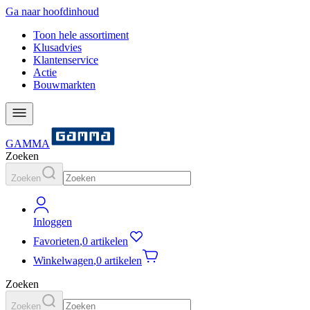
Ga naar hoofdinhoud
Toon hele assortiment
Klusadvies
Klantenservice
Actie
Bouwmarkten
GAMMA
Zoeken
Zoeken
Inloggen
Favorieten
,
0 artikelen
Winkelwagen
,
0 artikelen
Zoeken
Zoeken