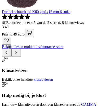
Dremel schuurband K60 grof ¿13 mm 6 stuks
(
8
)
Beoordeeld met 4.5 van de 5 sterren, 8 klantreviews
3
.
49
Prijs: 3.49 euro
Bekijk alles in multitool schuuraccessoire
Klusadviezen
Bekijk onze handige
klusadviezen
Hulp nodig bij je klus?
Laat jouw klus uitvoeren door een klusexpert met de
GAMMA