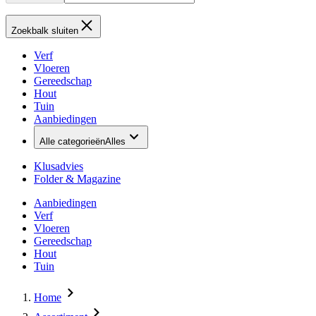
Zoekbalk sluiten
Verf
Vloeren
Gereedschap
Hout
Tuin
Aanbiedingen
Alle categorieën
Alles
Klusadvies
Folder & Magazine
Aanbiedingen
Verf
Vloeren
Gereedschap
Hout
Tuin
Home