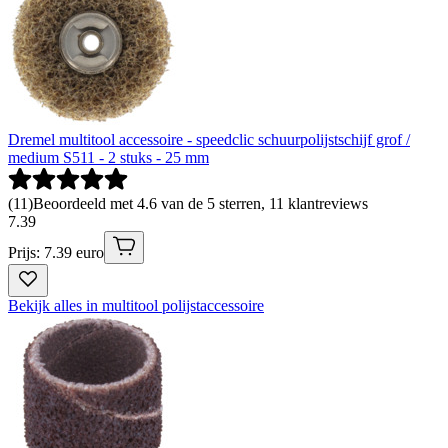
Dremel multitool accessoire - speedclic schuurpolijstschijf grof /
medium S511 - 2 stuks - 25 mm
(
11
)
Beoordeeld met 4.6 van de 5 sterren, 11 klantreviews
7
.
39
Prijs: 7.39 euro
Bekijk alles in multitool polijstaccessoire