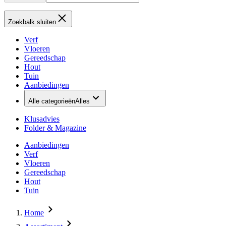
Zoekbalk sluiten
Verf
Vloeren
Gereedschap
Hout
Tuin
Aanbiedingen
Alle categorieën
Alles
Klusadvies
Folder & Magazine
Aanbiedingen
Verf
Vloeren
Gereedschap
Hout
Tuin
Home