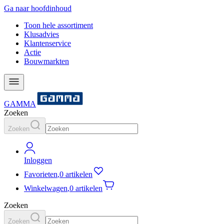
Ga naar hoofdinhoud
Toon hele assortiment
Klusadvies
Klantenservice
Actie
Bouwmarkten
GAMMA
Zoeken
Zoeken
Inloggen
Favorieten
,
0 artikelen
Winkelwagen
,
0 artikelen
Zoeken
Zoeken