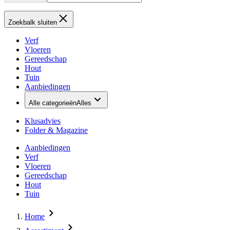
Zoekbalk sluiten
Verf
Vloeren
Gereedschap
Hout
Tuin
Aanbiedingen
Alle categorieën
Alles
Klusadvies
Folder & Magazine
Aanbiedingen
Verf
Vloeren
Gereedschap
Hout
Tuin
Home