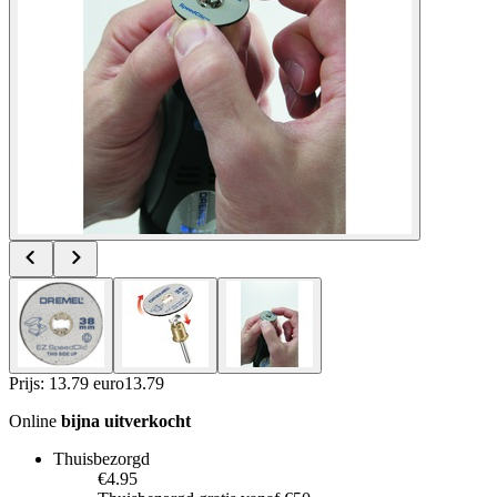
Prijs: 13.79 euro
13
.
79
Online
bijna uitverkocht
Thuisbezorgd
€4.95