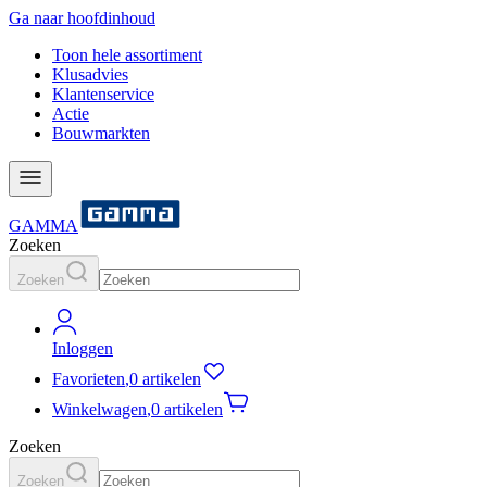
Ga naar hoofdinhoud
Toon hele assortiment
Klusadvies
Klantenservice
Actie
Bouwmarkten
GAMMA
Zoeken
Zoeken
Inloggen
Favorieten
,
0 artikelen
Winkelwagen
,
0 artikelen
Zoeken
Zoeken