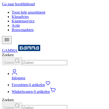
Ga naar hoofdinhoud
Toon hele assortiment
Klusadvies
Klantenservice
Actie
Bouwmarkten
GAMMA
Zoeken
Zoeken
Inloggen
Favorieten
,
0 artikelen
Winkelwagen
,
0 artikelen
Zoeken
Zoeken