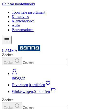
Ga naar hoofdinhoud
Toon hele assortiment
Klusadvies
Klantenservice
Actie
Bouwmarkten
GAMMA
Zoeken
Zoeken
Inloggen
Favorieten
,
0 artikelen
Winkelwagen
,
0 artikelen
Zoeken
Zoeken