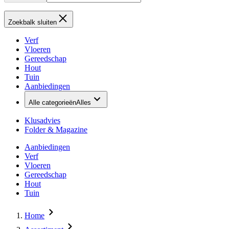
Zoekbalk sluiten
Verf
Vloeren
Gereedschap
Hout
Tuin
Aanbiedingen
Alle categorieën
Alles
Klusadvies
Folder & Magazine
Aanbiedingen
Verf
Vloeren
Gereedschap
Hout
Tuin
Home