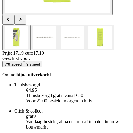
Prijs: 17.19 euro
17
.
19
Geschikt voor
:
7/8 speed
9 speed
Online
bijna uitverkocht
Thuisbezorgd
€4.95
Thuisbezorgd gratis vanaf €50
Voor 21:00 besteld, morgen in huis
Click & collect
gratis
Vandaag besteld, al na een uur af te halen in jouw
bouwmarkt