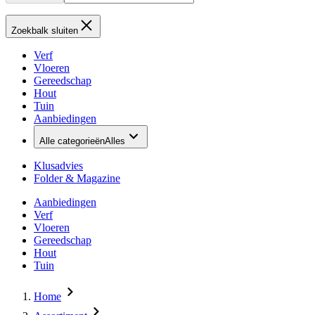
Zoekbalk sluiten
Verf
Vloeren
Gereedschap
Hout
Tuin
Aanbiedingen
Alle categorieën
Alles
Klusadvies
Folder & Magazine
Aanbiedingen
Verf
Vloeren
Gereedschap
Hout
Tuin
Home