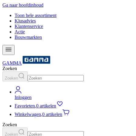
Ga naar hoofdinhoud
Toon hele assortiment
Klusadvies
Klantenservice
Actie
Bouwmarkten
GAMMA
Zoeken
Zoeken
Inloggen
Favorieten
,
0 artikelen
Winkelwagen
,
0 artikelen
Zoeken
Zoeken