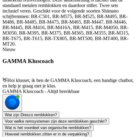
standaard metalen remblokken en daardoor stiller. Twee sets
inclusief veren. Geschikt voor de volgende soorten Shimano
schijfremmen: BR-C501, BR-M575, BR-M525, BR-M495, BR-
M486, BR-M485, BR-M475, BR-M465, BR-M447, BR-M446,
BR-M445, BR-M416, BR-M416A, BR-M415, BR-M4050, BR-
M3050, BR-M395, BR-M375, BR-M365, BR-M355, BR-M315,
BR-T675, BR-T615, BR-TX805, BR-MT500, BR-MT400, BR-
MT20.
Nieuw
GAMMA Kluscoach
👋
Hoi klusser, ik ben de GAMMA Kluscoach, een handige chatbot,
en help je graag met je klus.
GAMMA Kluscoach - Altijd bereikbaar
Wat zijn Dresco remblokken?
Voor welke remsystemen zijn deze remblokken geschikt?
Wat is het voordeel van organische remblokken?
Hoeveel remblokken zitten er in de verpakking?