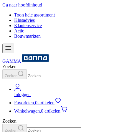
Ga naar hoofdinhoud
Toon hele assortiment
Klusadvies
Klantenservice
Actie
Bouwmarkten
GAMMA
Zoeken
Zoeken
Inloggen
Favorieten
,
0 artikelen
Winkelwagen
,
0 artikelen
Zoeken
Zoeken