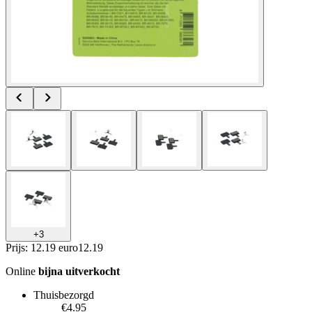
+
3
Prijs: 12.19 euro
12
.
19
Online
bijna uitverkocht
Thuisbezorgd
€4.95