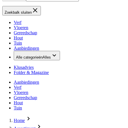
Zoekbalk sluiten
Verf
Vloeren
Gereedschap
Hout
Tuin
Aanbiedingen
Alle categorieën
Alles
Klusadvies
Folder & Magazine
Aanbiedingen
Verf
Vloeren
Gereedschap
Hout
Tuin
Home