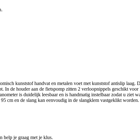
n.
misch kunststof handvat en metalen voet met kunststof antislip laag
. In de houder aan de fietspomp zitten 2 verloopnippels geschikt voo
meter is duidelijk leesbaar en is handmatig instelbaar zodat u ziet waa
a 95 cm en de slang kan eenvoudig in de slangklem vastgeklikt worden.
help je graag met je klus.