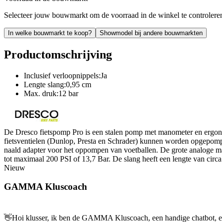
Selecteer jouw bouwmarkt om de voorraad in de winkel te controlere
In welke bouwmarkt te koop?
Showmodel bij andere bouwmarkten
Productomschrijving
Inclusief verloopnippels:Ja
Lengte slang:0,95 cm
Max. druk:12 bar
De Dresco fietspomp Pro is een stalen pomp met manometer en ergono
fietsventielen (Dunlop, Presta en Schrader) kunnen worden opgepompt
naald adapter voor het oppompen van voetballen. De grote analoge mano
tot maximaal 200 PSI of 13,7 Bar. De slang heeft een lengte van circ
Nieuw
GAMMA Kluscoach
👋
Hoi klusser, ik ben de GAMMA Kluscoach, een handige chatbot, en 