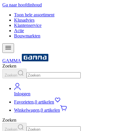
Ga naar hoofdinhoud
Toon hele assortiment
Klusadvies
Klantenservice
Actie
Bouwmarkten
GAMMA
Zoeken
Zoeken
Inloggen
Favorieten
,
0 artikelen
Winkelwagen
,
0 artikelen
Zoeken
Zoeken