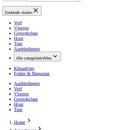
Zoekbalk sluiten
Verf
Vloeren
Gereedschap
Hout
Tuin
Aanbiedingen
Alle categorieën
Alles
Klusadvies
Folder & Magazine
Aanbiedingen
Verf
Vloeren
Gereedschap
Hout
Tuin
Home