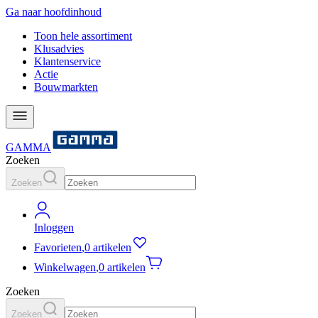
Ga naar hoofdinhoud
Toon hele assortiment
Klusadvies
Klantenservice
Actie
Bouwmarkten
GAMMA
Zoeken
Zoeken
Inloggen
Favorieten
,
0 artikelen
Winkelwagen
,
0 artikelen
Zoeken
Zoeken