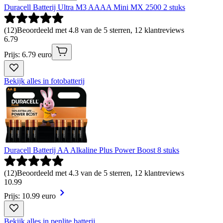
Duracell Batterij Ultra M3 AAAA Mini MX 2500 2 stuks
(
12
)
Beoordeeld met 4.8 van de 5 sterren, 12 klantreviews
6
.
79
Prijs: 6.79 euro
Bekijk alles in fotobatterij
Duracell Batterij AA Alkaline Plus Power Boost 8 stuks
(
12
)
Beoordeeld met 4.3 van de 5 sterren, 12 klantreviews
10
.
99
Prijs: 10.99 euro
Bekijk alles in penlite batterij