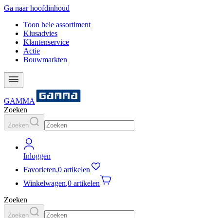
Ga naar hoofdinhoud
Toon hele assortiment
Klusadvies
Klantenservice
Actie
Bouwmarkten
GAMMA
Zoeken
Zoeken
Inloggen
Favorieten
,
0 artikelen
Winkelwagen
,
0 artikelen
Zoeken
Zoeken