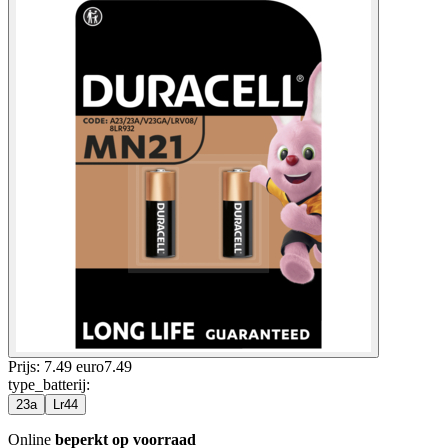
Prijs: 7.49 euro
7
.
49
type_batterij
:
23a
Lr44
Online
beperkt op voorraad