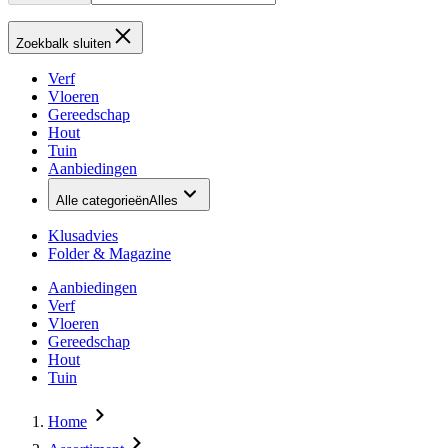
Zoekbalk sluiten
Verf
Vloeren
Gereedschap
Hout
Tuin
Aanbiedingen
Alle categorieën
Alles
Klusadvies
Folder & Magazine
Aanbiedingen
Verf
Vloeren
Gereedschap
Hout
Tuin
Home