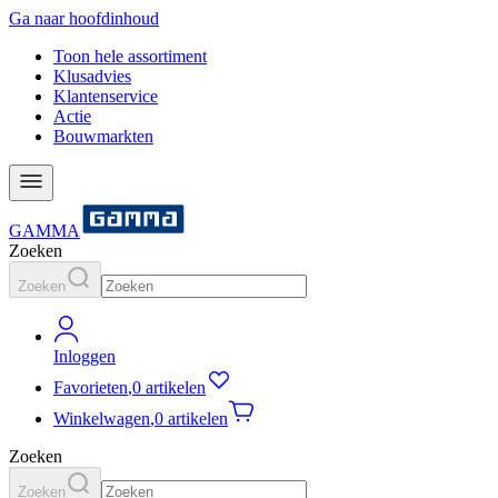
Ga naar hoofdinhoud
Toon hele assortiment
Klusadvies
Klantenservice
Actie
Bouwmarkten
GAMMA
Zoeken
Zoeken
Inloggen
Favorieten
,
0 artikelen
Winkelwagen
,
0 artikelen
Zoeken
Zoeken