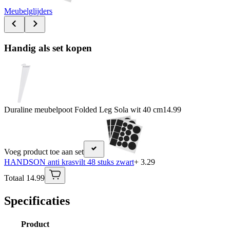
Meubelglijders
Handig als set kopen
Duraline meubelpoot Folded Leg Sola wit 40 cm
14.99
Voeg product toe aan set
HANDSON anti krasvilt 48 stuks zwart
+ 3.29
Totaal 14.99
Specificaties
Product