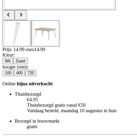
Prijs: 14.99 euro
14
.
99
Kleur
:
Wit
Zwart
hoogte (mm)
:
100
400
720
Online
bijna uitverkocht
Thuisbezorgd
€4.95
Thuisbezorgd gratis vanaf €50
Vandaag besteld, maandag 10 augustus in huis
Bezorgd in bouwmarkt
gratis