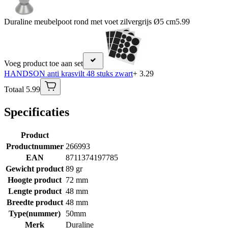
Duraline meubelpoot rond met voet zilvergrijs Ø5 cm
5.99
Voeg product toe aan set
HANDSON anti krasvilt 48 stuks zwart
+ 3.29
Totaal 5.99
Specificaties
Product
Productnummer
266993
EAN
8711374197785
Gewicht product
89 gr
Hoogte product
72 mm
Lengte product
48 mm
Breedte product
48 mm
Type(nummer)
50mm
Merk
Duraline