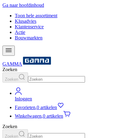
Ga naar hoofdinhoud
Toon hele assortiment
Klusadvies
Klantenservice
Actie
Bouwmarkten
GAMMA
Zoeken
Zoeken
Inloggen
Favorieten
,
0 artikelen
Winkelwagen
,
0 artikelen
Zoeken
Zoeken