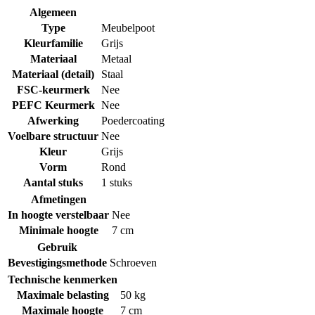
Algemeen
Type
Meubelpoot
Kleurfamilie
Grijs
Materiaal
Metaal
Materiaal (detail)
Staal
FSC-keurmerk
Nee
PEFC Keurmerk
Nee
Afwerking
Poedercoating
Voelbare structuur
Nee
Kleur
Grijs
Vorm
Rond
Aantal stuks
1 stuks
Afmetingen
In hoogte verstelbaar
Nee
Minimale hoogte
7 cm
Gebruik
Bevestigingsmethode
Schroeven
Technische kenmerken
Maximale belasting
50 kg
Maximale hoogte
7 cm