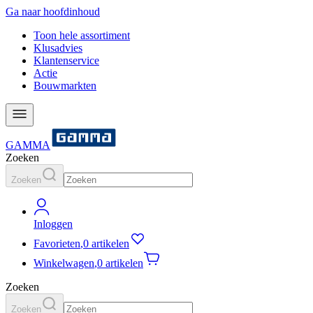
Ga naar hoofdinhoud
Toon hele assortiment
Klusadvies
Klantenservice
Actie
Bouwmarkten
GAMMA
Zoeken
Zoeken
Inloggen
Favorieten
,
0 artikelen
Winkelwagen
,
0 artikelen
Zoeken
Zoeken