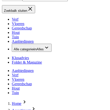
Zoekbalk sluiten
Verf
Vloeren
Gereedschap
Hout
Tuin
Aanbiedingen
Alle categorieën
Alles
Klusadvies
Folder & Magazine
Aanbiedingen
Verf
Vloeren
Gereedschap
Hout
Tuin
Home