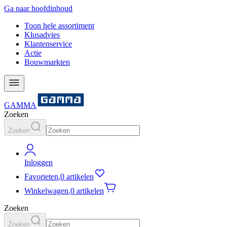
Ga naar hoofdinhoud
Toon hele assortiment
Klusadvies
Klantenservice
Actie
Bouwmarkten
GAMMA
Zoeken
Zoeken
Inloggen
Favorieten
,
0 artikelen
Winkelwagen
,
0 artikelen
Zoeken
Zoeken