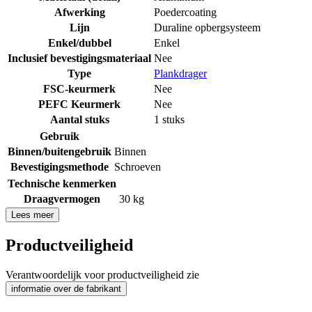
Afwerking
Poedercoating
Lijn
Duraline opbergsysteem
Enkel/dubbel
Enkel
Inclusief bevestigingsmateriaal
Nee
Type
Plankdrager
FSC-keurmerk
Nee
PEFC Keurmerk
Nee
Aantal stuks
1 stuks
Gebruik
Binnen/buitengebruik
Binnen
Bevestigingsmethode
Schroeven
Technische kenmerken
Draagvermogen
30 kg
Lees meer
Productveiligheid
Verantwoordelijk voor productveiligheid zie
informatie over de fabrikant