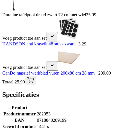
Duraline tafelpoot draad zwart 72 cm met wiel
25.99
Voeg product toe aan set
HANDSON anti krasvilt 48 stuks zwart
+ 3.29
Voeg product toe aan set
CanDo massief werkblad vuren 200x80 cm 28 mm
+ 209.00
Totaal 25.99
Specificaties
Product
Productnummer
282053
EAN
8718848289199
Gewicht product
1441 gr