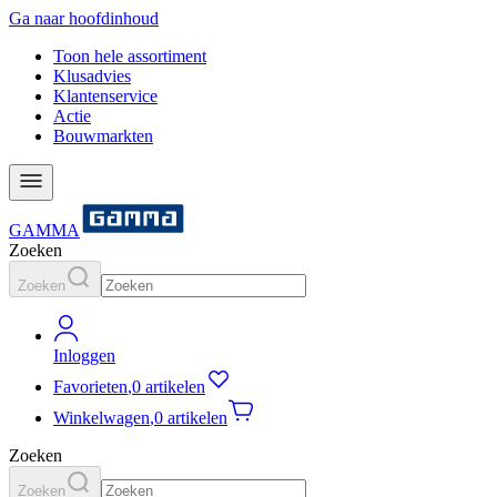
Ga naar hoofdinhoud
Toon hele assortiment
Klusadvies
Klantenservice
Actie
Bouwmarkten
GAMMA
Zoeken
Zoeken
Inloggen
Favorieten
,
0 artikelen
Winkelwagen
,
0 artikelen
Zoeken
Zoeken