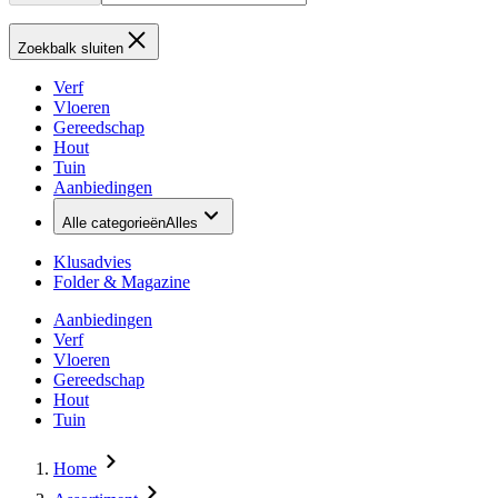
Zoekbalk sluiten
Verf
Vloeren
Gereedschap
Hout
Tuin
Aanbiedingen
Alle categorieën
Alles
Klusadvies
Folder & Magazine
Aanbiedingen
Verf
Vloeren
Gereedschap
Hout
Tuin
Home