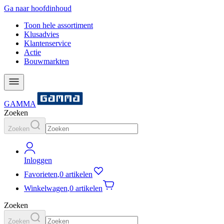
Ga naar hoofdinhoud
Toon hele assortiment
Klusadvies
Klantenservice
Actie
Bouwmarkten
GAMMA
Zoeken
Zoeken
Inloggen
Favorieten
,
0 artikelen
Winkelwagen
,
0 artikelen
Zoeken
Zoeken