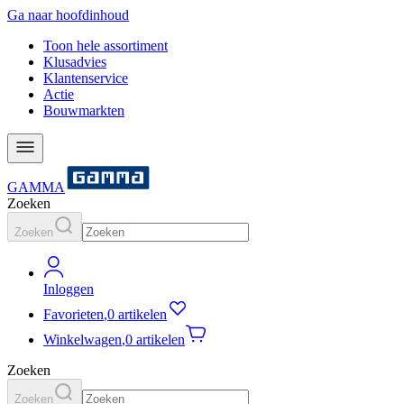
Ga naar hoofdinhoud
Toon hele assortiment
Klusadvies
Klantenservice
Actie
Bouwmarkten
GAMMA
Zoeken
Zoeken
Inloggen
Favorieten
,
0 artikelen
Winkelwagen
,
0 artikelen
Zoeken
Zoeken