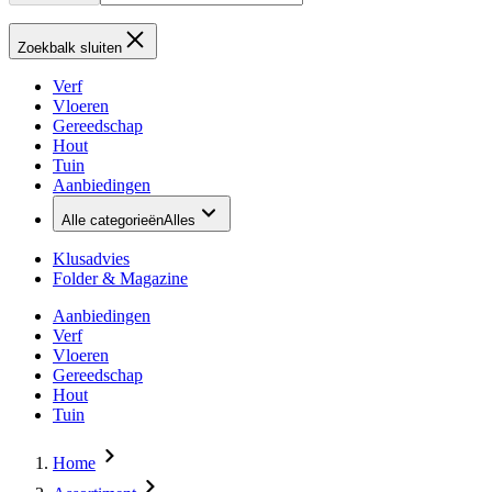
Zoekbalk sluiten
Verf
Vloeren
Gereedschap
Hout
Tuin
Aanbiedingen
Alle categorieën
Alles
Klusadvies
Folder & Magazine
Aanbiedingen
Verf
Vloeren
Gereedschap
Hout
Tuin
Home