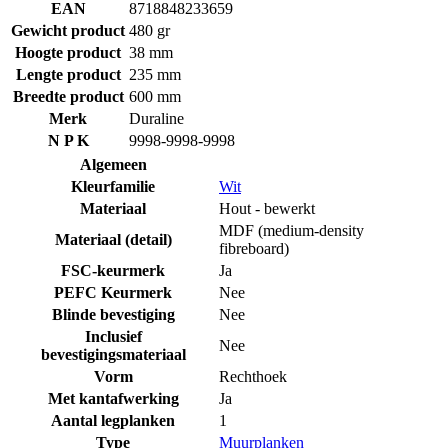
EAN
8718848233659
Gewicht product
480 gr
Hoogte product
38 mm
Lengte product
235 mm
Breedte product
600 mm
Merk
Duraline
N P K
9998-9998-9998
Algemeen
Kleurfamilie
Wit
Materiaal
Hout - bewerkt
MDF (medium-density
Materiaal (detail)
fibreboard)
FSC-keurmerk
Ja
PEFC Keurmerk
Nee
Blinde bevestiging
Nee
Inclusief
Nee
bevestigingsmateriaal
Vorm
Rechthoek
Met kantafwerking
Ja
Aantal legplanken
1
Type
Muurplanken