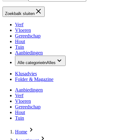
Zoekbalk sluiten
Verf
Vloeren
Gereedschap
Hout
Tuin
Aanbiedingen
Alle categorieën
Alles
Klusadvies
Folder & Magazine
Aanbiedingen
Verf
Vloeren
Gereedschap
Hout
Tuin
Home