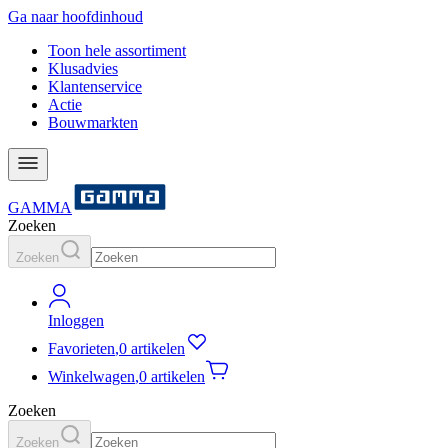
Ga naar hoofdinhoud
Toon hele assortiment
Klusadvies
Klantenservice
Actie
Bouwmarkten
GAMMA
Zoeken
Zoeken
Inloggen
Favorieten
,
0 artikelen
Winkelwagen
,
0 artikelen
Zoeken
Zoeken