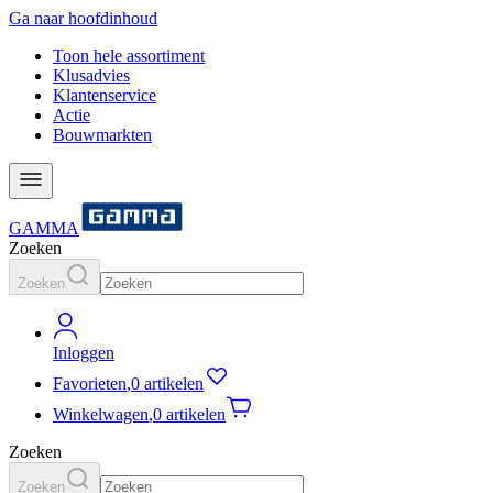
Ga naar hoofdinhoud
Toon hele assortiment
Klusadvies
Klantenservice
Actie
Bouwmarkten
GAMMA
Zoeken
Zoeken
Inloggen
Favorieten
,
0 artikelen
Winkelwagen
,
0 artikelen
Zoeken
Zoeken