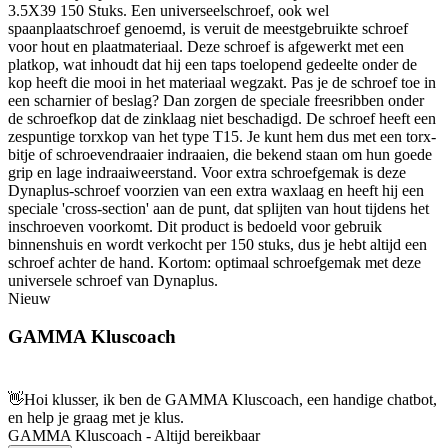
3.5X39 150 Stuks. Een universeelschroef, ook wel
spaanplaatschroef genoemd, is veruit de meestgebruikte schroef
voor hout en plaatmateriaal. Deze schroef is afgewerkt met een
platkop, wat inhoudt dat hij een taps toelopend gedeelte onder de
kop heeft die mooi in het materiaal wegzakt. Pas je de schroef toe in
een scharnier of beslag? Dan zorgen de speciale freesribben onder
de schroefkop dat de zinklaag niet beschadigd. De schroef heeft een
zespuntige torxkop van het type T15. Je kunt hem dus met een torx-
bitje of schroevendraaier indraaien, die bekend staan om hun goede
grip en lage indraaiweerstand. Voor extra schroefgemak is deze
Dynaplus-schroef voorzien van een extra waxlaag en heeft hij een
speciale 'cross-section' aan de punt, dat splijten van hout tijdens het
inschroeven voorkomt. Dit product is bedoeld voor gebruik
binnenshuis en wordt verkocht per 150 stuks, dus je hebt altijd een
schroef achter de hand. Kortom: optimaal schroefgemak met deze
universele schroef van Dynaplus.
Nieuw
GAMMA Kluscoach
👋
Hoi klusser, ik ben de GAMMA Kluscoach, een handige chatbot,
en help je graag met je klus.
GAMMA Kluscoach - Altijd bereikbaar