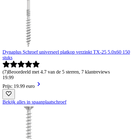
Dynaplus Schroef universeel platkop verzinkt TX-25 5.0x60 150
stuks
(
7
)
Beoordeeld met 4.7 van de 5 sterren, 7 klantreviews
19
.
99
Prijs: 19.99 euro
Bekijk alles in spaanplaatschroef