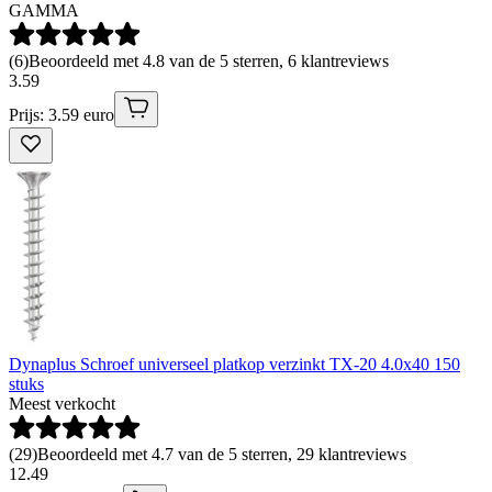
GAMMA
(
6
)
Beoordeeld met 4.8 van de 5 sterren, 6 klantreviews
3
.
59
Prijs: 3.59 euro
Dynaplus Schroef universeel platkop verzinkt TX-20 4.0x40 150
stuks
Meest verkocht
(
29
)
Beoordeeld met 4.7 van de 5 sterren, 29 klantreviews
12
.
49