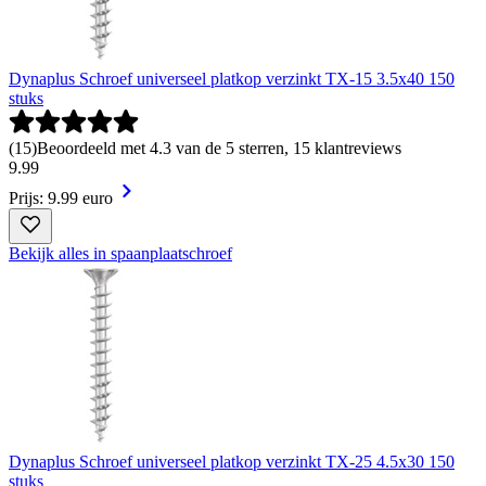
Dynaplus Schroef universeel platkop verzinkt TX-15 3.5x40 150
stuks
(
15
)
Beoordeeld met 4.3 van de 5 sterren, 15 klantreviews
9
.
99
Prijs: 9.99 euro
Bekijk alles in spaanplaatschroef
Dynaplus Schroef universeel platkop verzinkt TX-25 4.5x30 150
stuks