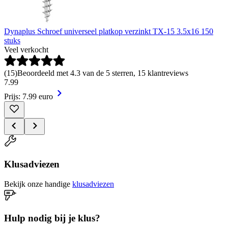
Dynaplus Schroef universeel platkop verzinkt TX-15 3.5x16 150
stuks
Veel verkocht
(
15
)
Beoordeeld met 4.3 van de 5 sterren, 15 klantreviews
7
.
99
Prijs: 7.99 euro
Klusadviezen
Bekijk onze handige
klusadviezen
Hulp nodig bij je klus?