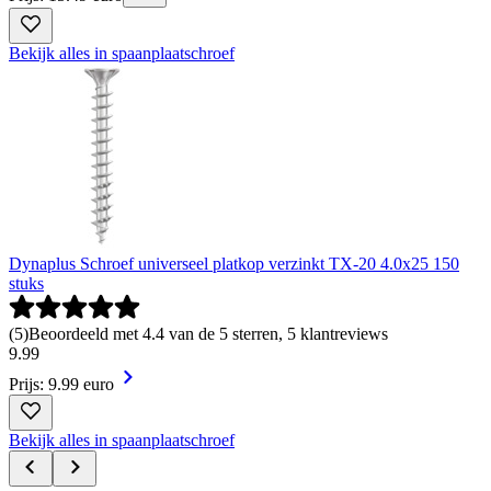
Bekijk alles in spaanplaatschroef
Dynaplus Schroef universeel platkop verzinkt TX-20 4.0x25 150
stuks
(
5
)
Beoordeeld met 4.4 van de 5 sterren, 5 klantreviews
9
.
99
Prijs: 9.99 euro
Bekijk alles in spaanplaatschroef