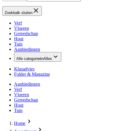
Zoekbalk sluiten
Verf
Vloeren
Gereedschap
Hout
Tuin
Aanbiedingen
Alle categorieën
Alles
Klusadvies
Folder & Magazine
Aanbiedingen
Verf
Vloeren
Gereedschap
Hout
Tuin
Home