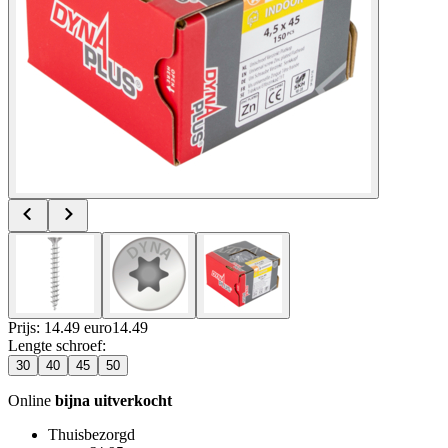
Prijs: 14.49 euro
14
.
49
Lengte schroef
:
30
40
45
50
Online
bijna uitverkocht
Thuisbezorgd