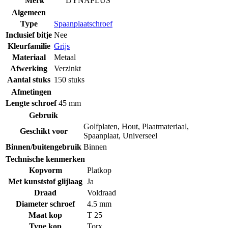
Merk
DYNAPLUS
Algemeen
Type
Spaanplaatschroef
Inclusief bitje
Nee
Kleurfamilie
Grijs
Materiaal
Metaal
Afwerking
Verzinkt
Aantal stuks
150 stuks
Afmetingen
Lengte schroef
45 mm
Gebruik
Golfplaten
,
Hout
,
Plaatmateriaal
,
Geschikt voor
Spaanplaat
,
Universeel
Binnen/buitengebruik
Binnen
Technische kenmerken
Kopvorm
Platkop
Met kunststof glijlaag
Ja
Draad
Voldraad
Diameter schroef
4.5 mm
Maat kop
T 25
Type kop
Torx