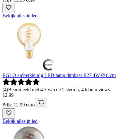
Bekijk alles in led
EGLO amberkleurig LED lamp dimbaar E27 4W Ø 8 cm
(
4
)
Beoordeeld met 4.3 van de 5 sterren, 4 klantreviews
12
.
99
Prijs: 12.99 euro
Bekijk alles in led