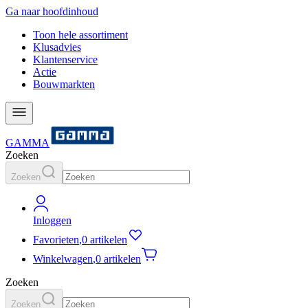
Ga naar hoofdinhoud
Toon hele assortiment
Klusadvies
Klantenservice
Actie
Bouwmarkten
GAMMA
Zoeken
Zoeken
Inloggen
Favorieten
,
0 artikelen
Winkelwagen
,
0 artikelen
Zoeken
Zoeken