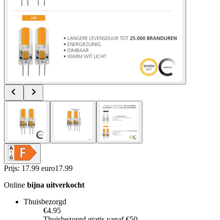
Prijs: 17.99 euro
17
.
99
Online
bijna uitverkocht
Thuisbezorgd
€4.95
Thuisbezorgd gratis vanaf €50