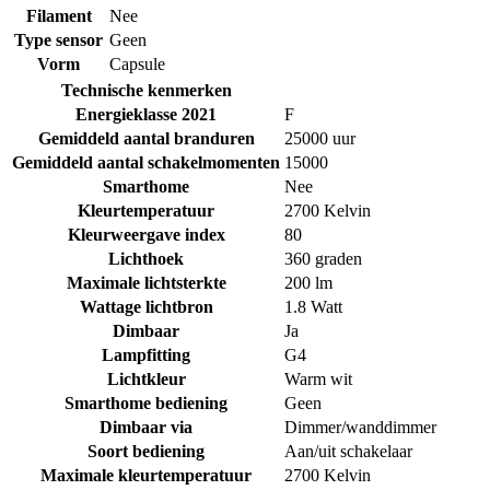
Filament
Nee
Type sensor
Geen
Vorm
Capsule
Technische kenmerken
Energieklasse 2021
F
Gemiddeld aantal branduren
25000 uur
Gemiddeld aantal schakelmomenten
15000
Smarthome
Nee
Kleurtemperatuur
2700 Kelvin
Kleurweergave index
80
Lichthoek
360 graden
Maximale lichtsterkte
200 lm
Wattage lichtbron
1.8 Watt
Dimbaar
Ja
Lampfitting
G4
Lichtkleur
Warm wit
Smarthome bediening
Geen
Dimbaar via
Dimmer/wanddimmer
Soort bediening
Aan/uit schakelaar
Maximale kleurtemperatuur
2700 Kelvin