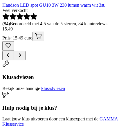
Handson LED spot GU10 3W 230 lumen warm wit 3st.
Veel verkocht
(
84
)
Beoordeeld met 4.5 van de 5 sterren, 84 klantreviews
15
.
49
Prijs: 15.49 euro
Klusadviezen
Bekijk onze handige
klusadviezen
Hulp nodig bij je klus?
Laat jouw klus uitvoeren door een klusexpert met de
GAMMA
Klusservice