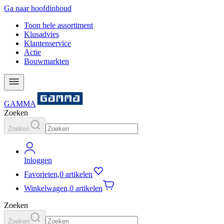
Ga naar hoofdinhoud
Toon hele assortiment
Klusadvies
Klantenservice
Actie
Bouwmarkten
GAMMA
Zoeken
Zoeken
Inloggen
Favorieten
,
0 artikelen
Winkelwagen
,
0 artikelen
Zoeken
Zoeken