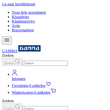
Ga naar hoofdinhoud
Toon hele assortiment
Klusadvies
Klantenservice
Actie
Bouwmarkten
GAMMA
Zoeken
Zoeken
Inloggen
Favorieten
,
0 artikelen
Winkelwagen
,
0 artikelen
Zoeken
Zoeken