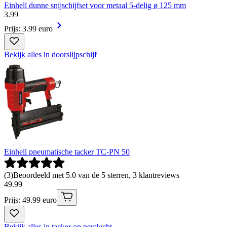
Einhell dunne snijschijfset voor metaal 5-delig ø 125 mm
3
.
99
Prijs: 3.99 euro
Bekijk alles in doorslijpschijf
Einhell pneumatische tacker TC-PN 50
(
3
)
Beoordeeld met 5.0 van de 5 sterren, 3 klantreviews
49
.
99
Prijs: 49.99 euro
Bekijk alles in tacker op perslucht