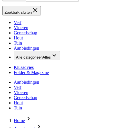
Zoekbalk sluiten
Verf
Vloeren
Gereedschap
Hout
Tuin
Aanbiedingen
Alle categorieën
Alles
Klusadvies
Folder & Magazine
Aanbiedingen
Verf
Vloeren
Gereedschap
Hout
Tuin
Home