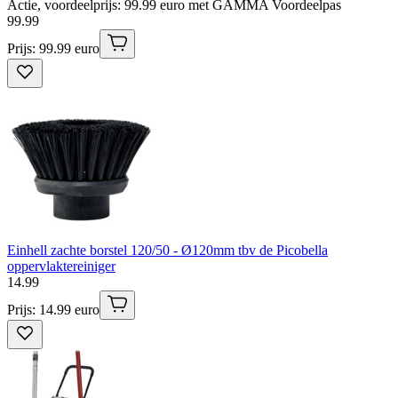
Actie, voordeelprijs: 99.99 euro met GAMMA Voordeelpas
99
.
99
Prijs: 99.99 euro
Einhell zachte borstel 120/50 - Ø120mm tbv de Picobella
oppervlaktereiniger
14
.
99
Prijs: 14.99 euro