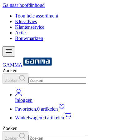
Ga naar hoofdinhoud
Toon hele assortiment
Klusadvies
Klantenservice
Actie
Bouwmarkten
GAMMA
Zoeken
Zoeken
Inloggen
Favorieten
,
0 artikelen
Winkelwagen
,
0 artikelen
Zoeken
Zoeken