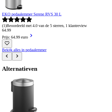
EKO pedaalemmer Serene RVS 30 L
(
1
)
Beoordeeld met 4.0 van de 5 sterren, 1 klantreview
64
.
99
Prijs: 64.99 euro
Bekijk alles in pedaalemmer
Alternatieven