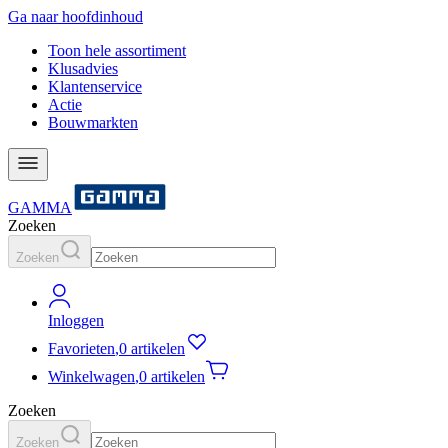
Ga naar hoofdinhoud
Toon hele assortiment
Klusadvies
Klantenservice
Actie
Bouwmarkten
GAMMA
Zoeken
Zoeken
Inloggen
Favorieten
,
0 artikelen
Winkelwagen
,
0 artikelen
Zoeken
Zoeken