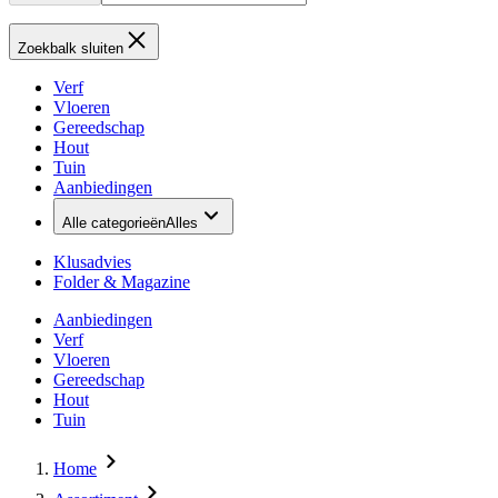
Zoekbalk sluiten
Verf
Vloeren
Gereedschap
Hout
Tuin
Aanbiedingen
Alle categorieën
Alles
Klusadvies
Folder & Magazine
Aanbiedingen
Verf
Vloeren
Gereedschap
Hout
Tuin
Home