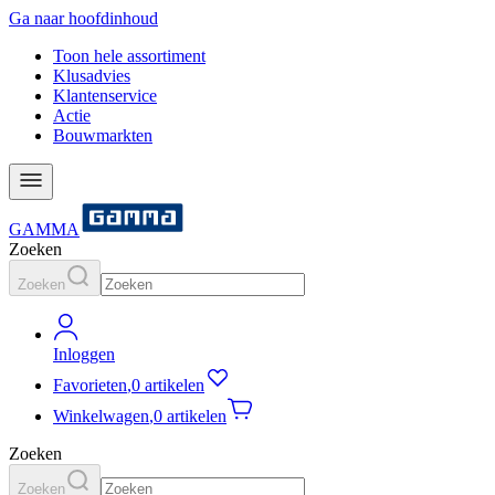
Ga naar hoofdinhoud
Toon hele assortiment
Klusadvies
Klantenservice
Actie
Bouwmarkten
GAMMA
Zoeken
Zoeken
Inloggen
Favorieten
,
0 artikelen
Winkelwagen
,
0 artikelen
Zoeken
Zoeken