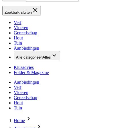
Zoekbalk sluiten
Verf
Vloeren
Gereedschap
Hout
Tuin
Aanbiedingen
Alle categorieën
Alles
Klusadvies
Folder & Magazine
Aanbiedingen
Verf
Vloeren
Gereedschap
Hout
Tuin
Home