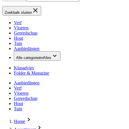
Zoekbalk sluiten
Verf
Vloeren
Gereedschap
Hout
Tuin
Aanbiedingen
Alle categorieën
Alles
Klusadvies
Folder & Magazine
Aanbiedingen
Verf
Vloeren
Gereedschap
Hout
Tuin
Home