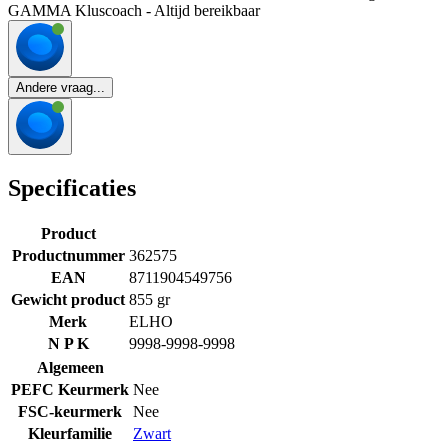
GAMMA Kluscoach - Altijd bereikbaar
Andere vraag...
Specificaties
Product
Productnummer
362575
EAN
8711904549756
Gewicht product
855 gr
Merk
ELHO
N P K
9998-9998-9998
Algemeen
PEFC Keurmerk
Nee
FSC-keurmerk
Nee
Kleurfamilie
Zwart