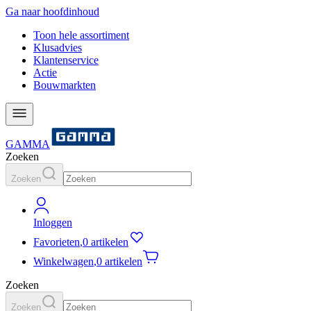
Ga naar hoofdinhoud
Toon hele assortiment
Klusadvies
Klantenservice
Actie
Bouwmarkten
GAMMA
Zoeken
Zoeken
Inloggen
Favorieten
,
0 artikelen
Winkelwagen
,
0 artikelen
Zoeken
Zoeken