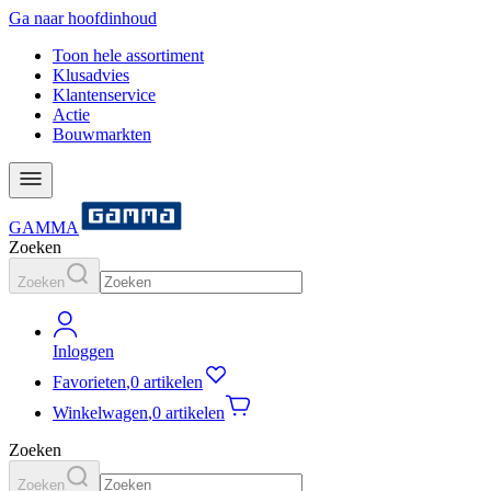
Ga naar hoofdinhoud
Toon hele assortiment
Klusadvies
Klantenservice
Actie
Bouwmarkten
GAMMA
Zoeken
Zoeken
Inloggen
Favorieten
,
0 artikelen
Winkelwagen
,
0 artikelen
Zoeken
Zoeken