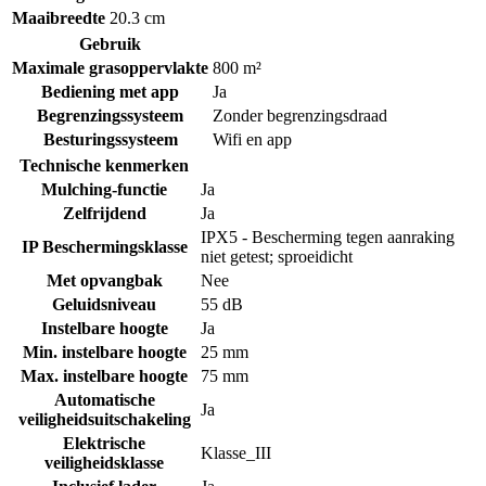
Maaibreedte
20.3 cm
Gebruik
Maximale grasoppervlakte
800 m²
Bediening met app
Ja
Begrenzingssysteem
Zonder begrenzingsdraad
Besturingssysteem
Wifi en app
Technische kenmerken
Mulching-functie
Ja
Zelfrijdend
Ja
IPX5 - Bescherming tegen aanraking
IP Beschermingsklasse
niet getest; sproeidicht
Met opvangbak
Nee
Geluidsniveau
55 dB
Instelbare hoogte
Ja
Min. instelbare hoogte
25 mm
Max. instelbare hoogte
75 mm
Automatische
Ja
veiligheidsuitschakeling
Elektrische
Klasse_III
veiligheidsklasse