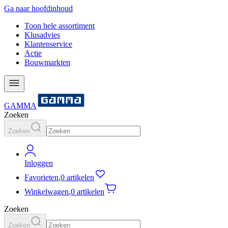
Ga naar hoofdinhoud
Toon hele assortiment
Klusadvies
Klantenservice
Actie
Bouwmarkten
GAMMA
Zoeken
Zoeken
Inloggen
Favorieten
,
0 artikelen
Winkelwagen
,
0 artikelen
Zoeken
Zoeken