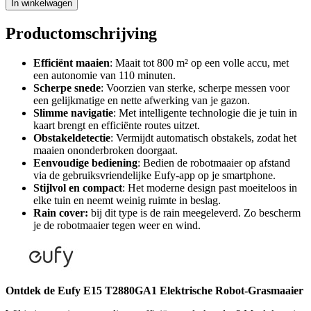
In winkelwagen
Productomschrijving
Efficiënt maaien
: Maait tot 800 m² op een volle accu, met
een autonomie van 110 minuten.
Scherpe snede
: Voorzien van sterke, scherpe messen voor
een gelijkmatige en nette afwerking van je gazon.
Slimme navigatie
: Met intelligente technologie die je tuin in
kaart brengt en efficiënte routes uitzet.
Obstakeldetectie
: Vermijdt automatisch obstakels, zodat het
maaien ononderbroken doorgaat.
Eenvoudige bediening
: Bedien de robotmaaier op afstand
via de gebruiksvriendelijke Eufy-app op je smartphone.
Stijlvol en compact
: Het moderne design past moeiteloos in
elke tuin en neemt weinig ruimte in beslag.
Rain cover:
bij dit type is de rain meegeleverd. Zo bescherm
je de robotmaaier tegen weer en wind.
Ontdek de Eufy E15 T2880GA1 Elektrische Robot-Grasmaaier