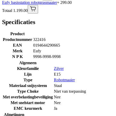
Eufy basisstation robotgrasmaaier
+ 299.00
Totaal 1.199.00
Specificaties
Product
Productnummer
322416
EAN
0194644290665
Merk
Eufy
N P K
9998-9998-9998
Algemeen
Kleurfamilie
Zilver
Lijn
E15
Type
Robotmaaier
Materiaal snijsysteem
Staal
Type Choke
Niet van toepassing
Met overbelastingbeveiliging
Nee
Met snelstart motor
Nee
EMC keurmerk
Ja
Afmetingen