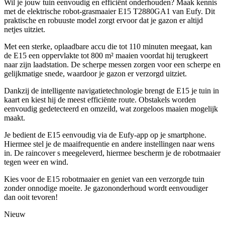
Wil je jouw tuin eenvoudig en efficiënt onderhouden? Maak kennis
met de elektrische robot-grasmaaier E15 T2880GA1 van Eufy. Dit
praktische en robuuste model zorgt ervoor dat je gazon er altijd
netjes uitziet.
Met een sterke, oplaadbare accu die tot 110 minuten meegaat, kan
de E15 een oppervlakte tot 800 m² maaien voordat hij terugkeert
naar zijn laadstation. De scherpe messen zorgen voor een scherpe en
gelijkmatige snede, waardoor je gazon er verzorgd uitziet.
Dankzij de intelligente navigatietechnologie brengt de E15 je tuin in
kaart en kiest hij de meest efficiënte route. Obstakels worden
eenvoudig gedetecteerd en omzeild, wat zorgeloos maaien mogelijk
maakt.
Je bedient de E15 eenvoudig via de Eufy-app op je smartphone.
Hiermee stel je de maaifrequentie en andere instellingen naar wens
in. De raincover s meegeleverd, hiermee bescherm je de robotmaaier
tegen weer en wind.
Kies voor de E15 robotmaaier en geniet van een verzorgde tuin
zonder onnodige moeite. Je gazononderhoud wordt eenvoudiger
dan ooit tevoren!
Nieuw