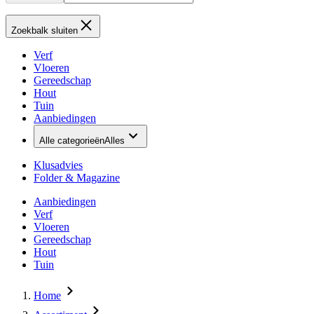
Zoekbalk sluiten
Verf
Vloeren
Gereedschap
Hout
Tuin
Aanbiedingen
Alle categorieën
Alles
Klusadvies
Folder & Magazine
Aanbiedingen
Verf
Vloeren
Gereedschap
Hout
Tuin
Home