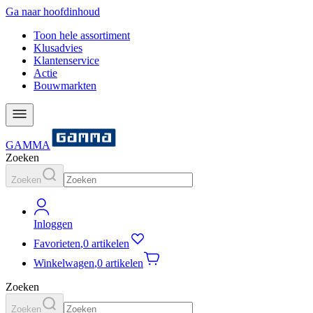
Ga naar hoofdinhoud
Toon hele assortiment
Klusadvies
Klantenservice
Actie
Bouwmarkten
GAMMA
Zoeken
Zoeken
Inloggen
Favorieten
,
0 artikelen
Winkelwagen
,
0 artikelen
Zoeken
Zoeken