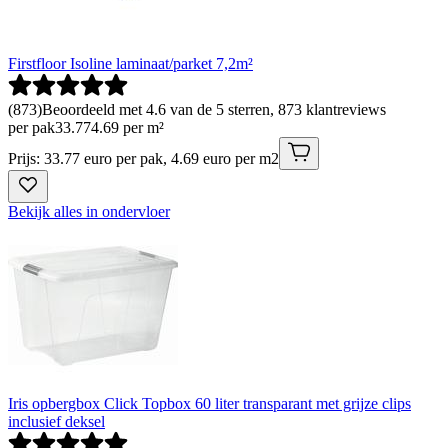
Firstfloor Isoline laminaat/parket 7,2m²
(
873
)
Beoordeeld met 4.6 van de 5 sterren, 873 klantreviews
per pak
33
.
77
4.69 per m²
Prijs: 33.77 euro per pak, 4.69 euro per m2
Bekijk alles in ondervloer
Iris opbergbox Click Topbox 60 liter transparant met grijze clips
inclusief deksel