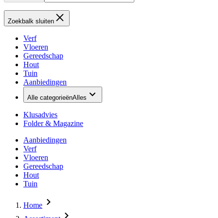
Zoekbalk sluiten
Verf
Vloeren
Gereedschap
Hout
Tuin
Aanbiedingen
Alle categorieën
Alles
Klusadvies
Folder & Magazine
Aanbiedingen
Verf
Vloeren
Gereedschap
Hout
Tuin
Home