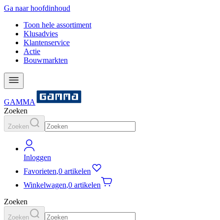
Ga naar hoofdinhoud
Toon hele assortiment
Klusadvies
Klantenservice
Actie
Bouwmarkten
GAMMA
Zoeken
Zoeken
Inloggen
Favorieten
,
0 artikelen
Winkelwagen
,
0 artikelen
Zoeken
Zoeken