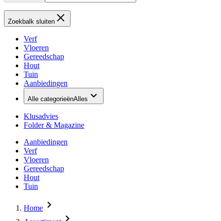
Zoekbalk sluiten
Verf
Vloeren
Gereedschap
Hout
Tuin
Aanbiedingen
Alle categorieën
Alles
Klusadvies
Folder & Magazine
Aanbiedingen
Verf
Vloeren
Gereedschap
Hout
Tuin
Home