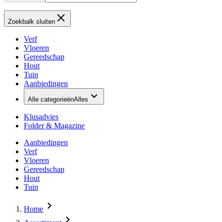
Zoekbalk sluiten
Verf
Vloeren
Gereedschap
Hout
Tuin
Aanbiedingen
Alle categorieën
Alles
Klusadvies
Folder & Magazine
Aanbiedingen
Verf
Vloeren
Gereedschap
Hout
Tuin
Home