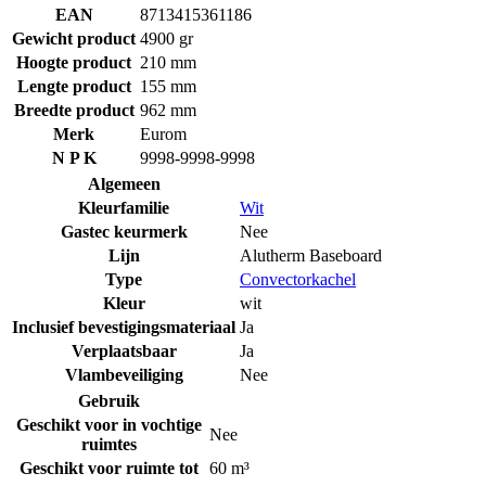
EAN
8713415361186
Gewicht product
4900 gr
Hoogte product
210 mm
Lengte product
155 mm
Breedte product
962 mm
Merk
Eurom
N P K
9998-9998-9998
Algemeen
Kleurfamilie
Wit
Gastec keurmerk
Nee
Lijn
Alutherm Baseboard
Type
Convectorkachel
Kleur
wit
Inclusief bevestigingsmateriaal
Ja
Verplaatsbaar
Ja
Vlambeveiliging
Nee
Gebruik
Geschikt voor in vochtige
Nee
ruimtes
Geschikt voor ruimte tot
60 m³