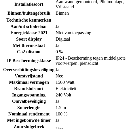
Aan wand gemonteerd
,
Plintmontage
,
Installatiesoort
Vrijstaand
Binnen/buitengebruik
Binnen
Technische kenmerken
Aan/uit schakelaar
Ja
Energieklasse 2021
Niet van toepassing
Soort display
Digitaal
Met thermostaat
Ja
Co2 uitstoot
0 %
IP24 - Bescherming tegen middelgrote
IP Beschermingsklasse
voorwerpen; plensdicht
Oververhittingsbeveiliging
Ja
Vorstvrijstand
Nee
Maximaal vermogen
1500 Watt
Brandstofsoort
Elektriciteit
Ingangsspanning
240 Volt
Omvalbeveiliging
Ja
Snoerlengte
1.5 m
Nominaal rendement
100 %
Met ingebouwde timer
Ja
Zuurstofgebrek