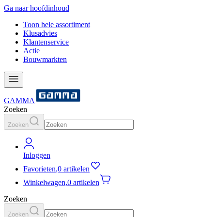
Ga naar hoofdinhoud
Toon hele assortiment
Klusadvies
Klantenservice
Actie
Bouwmarkten
GAMMA
Zoeken
Zoeken
Inloggen
Favorieten
,
0 artikelen
Winkelwagen
,
0 artikelen
Zoeken
Zoeken