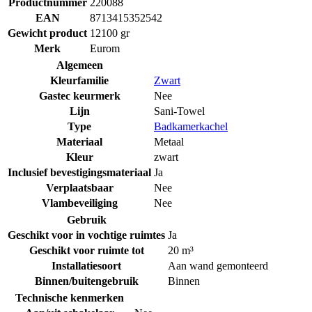
Productnummer
220088
EAN
8713415352542
Gewicht product
12100 gr
Merk
Eurom
Algemeen
Kleurfamilie
Zwart
Gastec keurmerk
Nee
Lijn
Sani-Towel
Type
Badkamerkachel
Materiaal
Metaal
Kleur
zwart
Inclusief bevestigingsmateriaal
Ja
Verplaatsbaar
Nee
Vlambeveiliging
Nee
Gebruik
Geschikt voor in vochtige ruimtes
Ja
Geschikt voor ruimte tot
20 m³
Installatiesoort
Aan wand gemonteerd
Binnen/buitengebruik
Binnen
Technische kenmerken