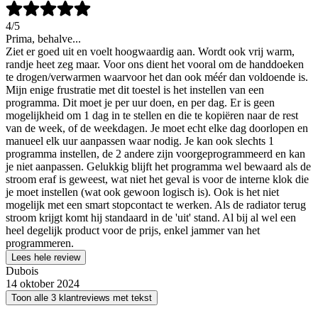
4
/5
Prima, behalve...
Ziet er goed uit en voelt hoogwaardig aan. Wordt ook vrij warm,
randje heet zeg maar. Voor ons dient het vooral om de handdoeken
te drogen/verwarmen waarvoor het dan ook méér dan voldoende is.
Mijn enige frustratie met dit toestel is het instellen van een
programma. Dit moet je per uur doen, en per dag. Er is geen
mogelijkheid om 1 dag in te stellen en die te kopiëren naar de rest
van de week, of de weekdagen. Je moet echt elke dag doorlopen en
manueel elk uur aanpassen waar nodig. Je kan ook slechts 1
programma instellen, de 2 andere zijn voorgeprogrammeerd en kan
je niet aanpassen. Gelukkig blijft het programma wel bewaard als de
stroom eraf is geweest, wat niet het geval is voor de interne klok die
je moet instellen (wat ook gewoon logisch is). Ook is het niet
mogelijk met een smart stopcontact te werken. Als de radiator terug
stroom krijgt komt hij standaard in de 'uit' stand. Al bij al wel een
heel degelijk product voor de prijs, enkel jammer van het
programmeren.
Lees hele review
Dubois
14 oktober 2024
Toon alle 3 klantreviews met tekst