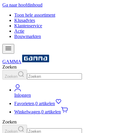
Ga naar hoofdinhoud
Toon hele assortiment
Klusadvies
Klantenservice
Actie
Bouwmarkten
GAMMA
Zoeken
Zoeken
Inloggen
Favorieten
,
0 artikelen
Winkelwagen
,
0 artikelen
Zoeken
Zoeken