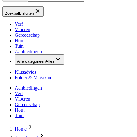
Zoekbalk sluiten
Verf
Vloeren
Gereedschap
Hout
Tuin
Aanbiedingen
Alle categorieën
Alles
Klusadvies
Folder & Magazine
Aanbiedingen
Verf
Vloeren
Gereedschap
Hout
Tuin
Home