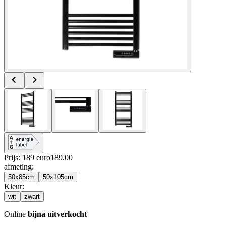
Prijs: 189 euro
189
.
00
afmeting
:
50x85cm
50x105cm
Kleur
:
wit
zwart
Online
bijna uitverkocht