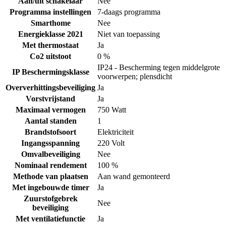
Aan/uit schakelaar
Nee
Programma instellingen
7-daags programma
Smarthome
Nee
Energieklasse 2021
Niet van toepassing
Met thermostaat
Ja
Co2 uitstoot
0 %
IP24 - Bescherming tegen middelgrote
IP Beschermingsklasse
voorwerpen; plensdicht
Oververhittingsbeveiliging
Ja
Vorstvrijstand
Ja
Maximaal vermogen
750 Watt
Aantal standen
1
Brandstofsoort
Elektriciteit
Ingangsspanning
220 Volt
Omvalbeveiliging
Nee
Nominaal rendement
100 %
Methode van plaatsen
Aan wand gemonteerd
Met ingebouwde timer
Ja
Zuurstofgebrek
Nee
beveiliging
Met ventilatiefunctie
Ja