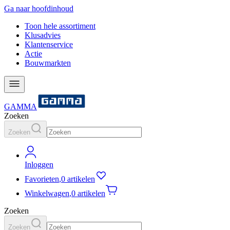
Ga naar hoofdinhoud
Toon hele assortiment
Klusadvies
Klantenservice
Actie
Bouwmarkten
GAMMA
Zoeken
Zoeken
Inloggen
Favorieten
,
0 artikelen
Winkelwagen
,
0 artikelen
Zoeken
Zoeken