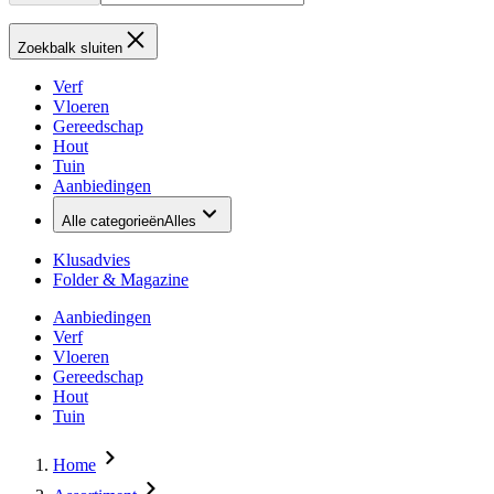
Zoekbalk sluiten
Verf
Vloeren
Gereedschap
Hout
Tuin
Aanbiedingen
Alle categorieën
Alles
Klusadvies
Folder & Magazine
Aanbiedingen
Verf
Vloeren
Gereedschap
Hout
Tuin
Home