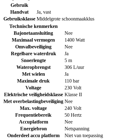
Gebruik
Handvat
Ja, vast
Gebruiksklasse
Middelgrote schoonmaakklus
Technische kenmerken
Bajonetaansluiting
Nee
Maximaal vermogen
1400 Watt
Omvalbeveiliging
Nee
Regelbare waterdruk
Ja
Snoerlengte
5 m
Wateropbrengst
306 L/uur
Met wielen
Ja
Maximale druk
110 bar
Voltage
230 Volt
Elektrische veiligheidsklasse
Klasse II
Met overbelastingbeveiliging
Nee
Max. voltage
240 Volt
Frequentiebereik
50 Hertz
Accuplatform
Nee
Energiebron
Netspanning
Onderdeel accu platform
Niet van toepassing