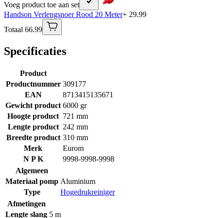
Voeg product toe aan set
Handson Verlengsnoer Rood 20 Meter
+ 29.99
Totaal 66.99
Specificaties
Product
Productnummer
309177
EAN
8713415135671
Gewicht product
6000 gr
Hoogte product
721 mm
Lengte product
242 mm
Breedte product
310 mm
Merk
Eurom
N P K
9998-9998-9998
Algemeen
Materiaal pomp
Aluminium
Type
Hogedrukreiniger
Afmetingen
Lengte slang
5 m