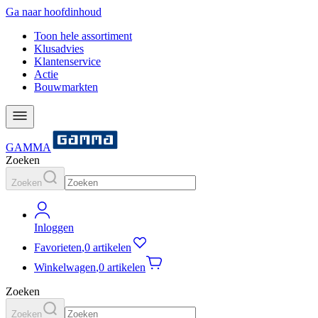
Ga naar hoofdinhoud
Toon hele assortiment
Klusadvies
Klantenservice
Actie
Bouwmarkten
GAMMA
Zoeken
Zoeken
Inloggen
Favorieten
,
0 artikelen
Winkelwagen
,
0 artikelen
Zoeken
Zoeken