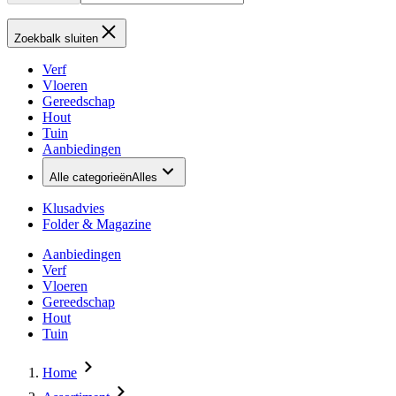
Zoekbalk sluiten
Verf
Vloeren
Gereedschap
Hout
Tuin
Aanbiedingen
Alle categorieën
Alles
Klusadvies
Folder & Magazine
Aanbiedingen
Verf
Vloeren
Gereedschap
Hout
Tuin
Home