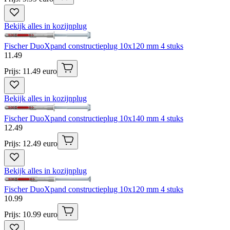
Bekijk alles in kozijnplug
Fischer DuoXpand constructieplug 10x120 mm 4 stuks
11
.
49
Prijs: 11.49 euro
Bekijk alles in kozijnplug
Fischer DuoXpand constructieplug 10x140 mm 4 stuks
12
.
49
Prijs: 12.49 euro
Bekijk alles in kozijnplug
Fischer DuoXpand constructieplug 10x120 mm 4 stuks
10
.
99
Prijs: 10.99 euro