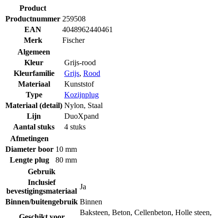
Product
Productnummer
259508
EAN
4048962440461
Merk
Fischer
Algemeen
Kleur
Grijs-rood
Kleurfamilie
Grijs
,
Rood
Materiaal
Kunststof
Type
Kozijnplug
Materiaal (detail)
Nylon
,
Staal
Lijn
DuoXpand
Aantal stuks
4 stuks
Afmetingen
Diameter boor
10 mm
Lengte plug
80 mm
Gebruik
Inclusief
Ja
bevestigingsmateriaal
Binnen/buitengebruik
Binnen
Baksteen
,
Beton
,
Cellenbeton
,
Holle steen
,
Geschikt voor