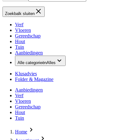
Zoekbalk sluiten
Verf
Vloeren
Gereedschap
Hout
Tuin
Aanbiedingen
Alle categorieën
Alles
Klusadvies
Folder & Magazine
Aanbiedingen
Verf
Vloeren
Gereedschap
Hout
Tuin
Home