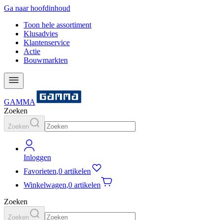
Ga naar hoofdinhoud
Toon hele assortiment
Klusadvies
Klantenservice
Actie
Bouwmarkten
GAMMA
Zoeken
Zoeken
Inloggen
Favorieten
,
0 artikelen
Winkelwagen
,
0 artikelen
Zoeken
Zoeken