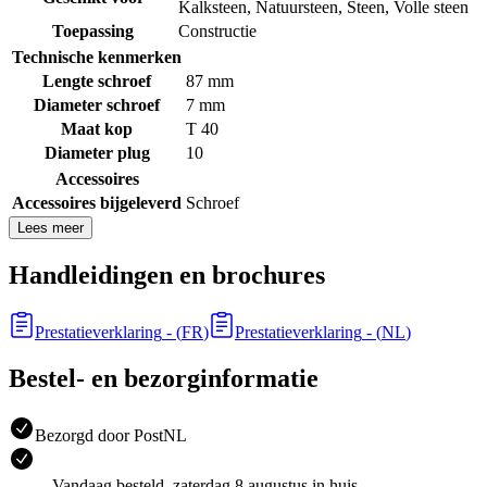
Kalksteen
,
Natuursteen
,
Steen
,
Volle steen
Toepassing
Constructie
Technische kenmerken
Lengte schroef
87 mm
Diameter schroef
7 mm
Maat kop
T 40
Diameter plug
10
Accessoires
Accessoires bijgeleverd
Schroef
Lees meer
Handleidingen en brochures
Prestatieverklaring
- (
FR
)
Prestatieverklaring
- (
NL
)
Bestel- en bezorginformatie
Bezorgd door PostNL
Vandaag besteld, zaterdag 8 augustus in huis