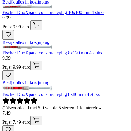
Bekijk alles in kozijnplug
Fischer DuoXpand constructieplug 10x100 mm 4 stuks
9
.
99
Prijs: 9.99 euro
Bekijk alles in kozijnplug
Fischer DuoXpand constructieplug 8x120 mm 4 stuks
9
.
99
Prijs: 9.99 euro
Bekijk alles in kozijnplug
Fischer DuoXpand constructieplug 8x80 mm 4 stuks
(
1
)
Beoordeeld met 5.0 van de 5 sterren, 1 klantreview
7
.
49
Prijs: 7.49 euro