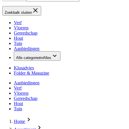
Zoekbalk sluiten
Verf
Vloeren
Gereedschap
Hout
Tuin
Aanbiedingen
Alle categorieën
Alles
Klusadvies
Folder & Magazine
Aanbiedingen
Verf
Vloeren
Gereedschap
Hout
Tuin
Home