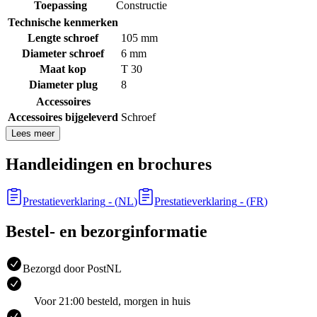
Toepassing
Constructie
Technische kenmerken
Lengte schroef
105 mm
Diameter schroef
6 mm
Maat kop
T 30
Diameter plug
8
Accessoires
Accessoires bijgeleverd
Schroef
Lees meer
Handleidingen en brochures
Prestatieverklaring
- (
NL
)
Prestatieverklaring
- (
FR
)
Bestel- en bezorginformatie
Bezorgd door PostNL
Voor 21:00 besteld, morgen in huis