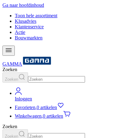
Ga naar hoofdinhoud
Toon hele assortiment
Klusadvies
Klantenservice
Actie
Bouwmarkten
GAMMA
Zoeken
Zoeken
Inloggen
Favorieten
,
0 artikelen
Winkelwagen
,
0 artikelen
Zoeken
Zoeken