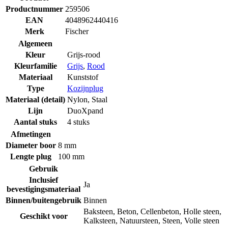
Productnummer
259506
EAN
4048962440416
Merk
Fischer
Algemeen
Kleur
Grijs-rood
Kleurfamilie
Grijs
,
Rood
Materiaal
Kunststof
Type
Kozijnplug
Materiaal (detail)
Nylon
,
Staal
Lijn
DuoXpand
Aantal stuks
4 stuks
Afmetingen
Diameter boor
8 mm
Lengte plug
100 mm
Gebruik
Inclusief
Ja
bevestigingsmateriaal
Binnen/buitengebruik
Binnen
Baksteen
,
Beton
,
Cellenbeton
,
Holle steen
,
Geschikt voor
Kalksteen
,
Natuursteen
,
Steen
,
Volle steen