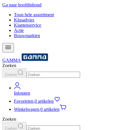
Ga naar hoofdinhoud
Toon hele assortiment
Klusadvies
Klantenservice
Actie
Bouwmarkten
GAMMA
Zoeken
Zoeken
Inloggen
Favorieten
,
0 artikelen
Winkelwagen
,
0 artikelen
Zoeken
Zoeken