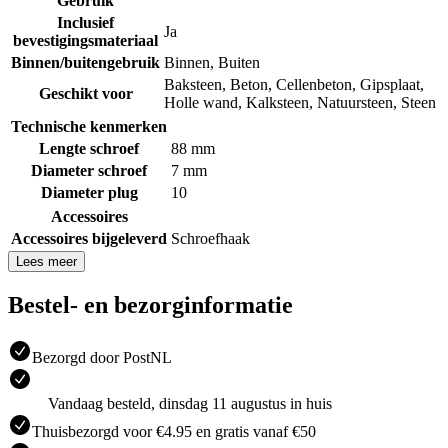
Gebruik
Inclusief
Ja
bevestigingsmateriaal
Binnen/buitengebruik
Binnen
,
Buiten
Baksteen
,
Beton
,
Cellenbeton
,
Gipsplaat
,
Geschikt voor
Holle wand
,
Kalksteen
,
Natuursteen
,
Steen
Technische kenmerken
Lengte schroef
88 mm
Diameter schroef
7 mm
Diameter plug
10
Accessoires
Accessoires bijgeleverd
Schroefhaak
Lees meer
Bestel- en bezorginformatie
Bezorgd door PostNL
Vandaag besteld, dinsdag 11 augustus in huis
Thuisbezorgd voor €4.95 en gratis vanaf €50