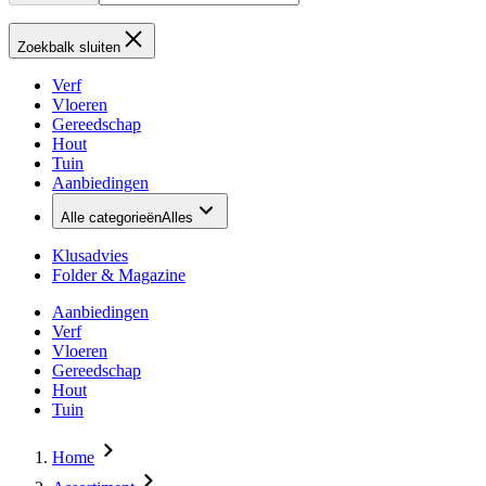
Zoekbalk sluiten
Verf
Vloeren
Gereedschap
Hout
Tuin
Aanbiedingen
Alle categorieën
Alles
Klusadvies
Folder & Magazine
Aanbiedingen
Verf
Vloeren
Gereedschap
Hout
Tuin
Home