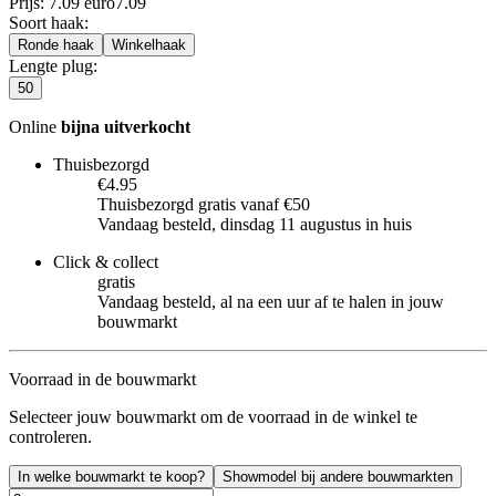
Prijs: 7.09 euro
7
.
09
Soort haak
:
Ronde haak
Winkelhaak
Lengte plug
:
50
Online
bijna uitverkocht
Thuisbezorgd
€4.95
Thuisbezorgd gratis vanaf €50
Vandaag besteld, dinsdag 11 augustus in huis
Click & collect
gratis
Vandaag besteld, al na een uur af te halen in jouw
bouwmarkt
Voorraad in de bouwmarkt
Selecteer jouw bouwmarkt om de voorraad in de winkel te
controleren.
In welke bouwmarkt te koop?
Showmodel bij andere bouwmarkten