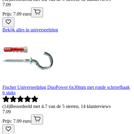
7
.
09
Prijs: 7.09 euro
Bekijk alles in universeelplug
Fischer Universeelplug DuoPower 6x30mm met ronde schroefhaak
6 stuks
(
14
)
Beoordeeld met 4.7 van de 5 sterren, 14 klantreviews
7
.
09
Prijs: 7.09 euro