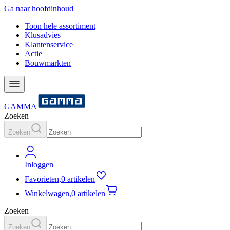
Ga naar hoofdinhoud
Toon hele assortiment
Klusadvies
Klantenservice
Actie
Bouwmarkten
GAMMA
Zoeken
Zoeken
Inloggen
Favorieten
,
0 artikelen
Winkelwagen
,
0 artikelen
Zoeken
Zoeken