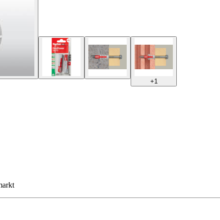
+
1
markt